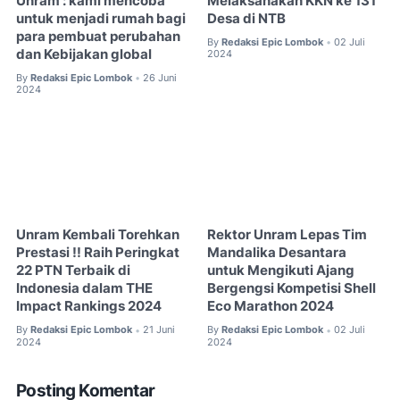
Unram : kami mencoba
Melaksanakan KKN ke 131
untuk menjadi rumah bagi
Desa di NTB
para pembuat perubahan
By
Redaksi Epic Lombok
02 Juli
•
dan Kebijakan global
2024
By
Redaksi Epic Lombok
26 Juni
•
2024
Unram Kembali Torehkan
Rektor Unram Lepas Tim
Prestasi !! Raih Peringkat
Mandalika Desantara
22 PTN Terbaik di
untuk Mengikuti Ajang
Indonesia dalam THE
Bergengsi Kompetisi Shell
Impact Rankings 2024
Eco Marathon 2024
By
Redaksi Epic Lombok
21 Juni
By
Redaksi Epic Lombok
02 Juli
•
•
2024
2024
Posting Komentar