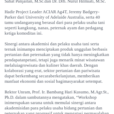
Sahat Panjaitan, M.Sc.dan Dr. Drh. Nurul Hilmiati, M.Sc.
Hadir Project Leader ACIAR Ag4T, Jeremy Badgery-
Parker dari University of Adelaide Australia, serta 40
tamu undanganyang berasal dari para pelaku usaha tani
seperti kangkung, nanas, peternak ayam dan pedagang
ketiga komoditas ini.
Sinergi antara akademisi dan pelaku usaha tani serta
ternak inimampu menciptakan produk unggulan berbasis
pertanian dan peternakan yang tidak hanya meningkatkan
pendapatanpetani, tetapi juga menarik minat wisatawan
melaluiagrowisata dan kuliner khas daerah. Dengan
kolaborasi yang erat, sektor pertanian dan pariwisata
dapat berkembang secaraberkelanjutan, memberikan
manfaat ekonomi dan sosial bagimasyarakat setempat.
Rektor Unram, Prof. Ir. Bambang Hari Kusumo, M.Agr.St.,
Ph.D. dalam sambutannya mengatakan, “Workshop
inimerupakan sarana untuk memulai sinergi antara
akademisidan para pelaku usaha bidang pertanian dan
peternakan yang progresif untuk mengatasi permasalahan