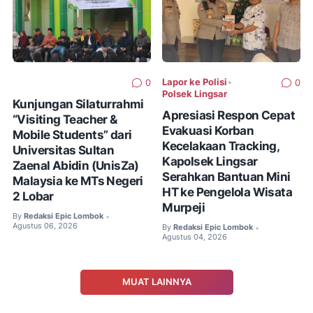
Lapor ke Polisi
•
0
0
Polsek Lingsar
Kunjungan Silaturrahmi
Apresiasi Respon Cepat
“Visiting Teacher &
Evakuasi Korban
Mobile Students” dari
Kecelakaan Tracking,
Universitas Sultan
Kapolsek Lingsar
Zaenal Abidin (UnisZa)
Serahkan Bantuan Mini
Malaysia ke MTs Negeri
HT ke Pengelola Wisata
2 Lobar
Murpeji
By
Redaksi Epic Lombok
•
Agustus 06, 2026
By
Redaksi Epic Lombok
•
Agustus 04, 2026
MUAT LAINNYA