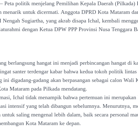
eta politik menjelang Pemilihan Kepala Daerah (Pilkada) 
n menarik untuk dicermati. Anggota DPRD Kota Mataram dar
I Nengah Sugiartha, yang akrab disapa Ichal, kembali mengge
ilaturahmi dengan Ketua DPW PPP Provinsi Nusa Tenggara B
ng berlangsung hangat ini menjadi perbincangan hangat di k
ingat santer terdengar kabar bahwa kedua tokoh politik lintas
ng ini digadang-gadang akan berpasangan sebagai calon Wali 
Kota Mataram pada Pilkada mendatang.
rmasi, Ichal tidak menampik bahwa pertemuan ini merupakan 
asi intensif yang telah dibangun sebelumnya. Menurutnya, 
 untuk saling mengenal lebih dalam, baik secara personal ma
membangun Kota Mataram ke depan.