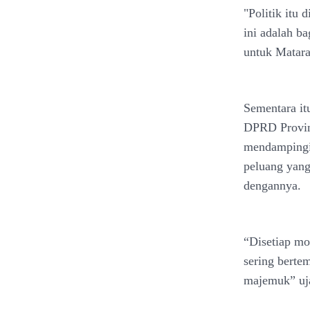
"Politik itu
ini adalah b
untuk Matara
Sementara it
DPRD Provin
mendampingi
peluang yang
dengannya.
“Disetiap mo
sering berte
majemuk” uj