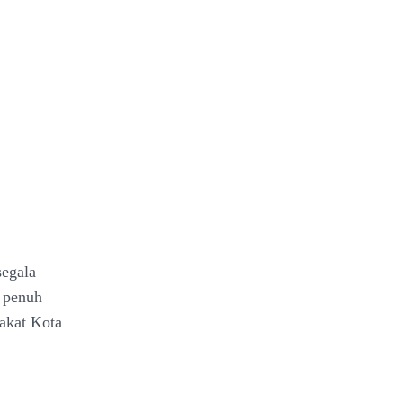
segala
n penuh
akat Kota