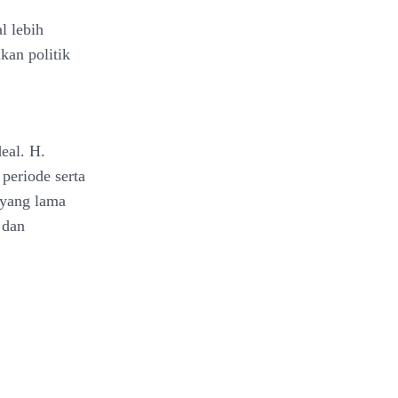
l lebih
kan politik
eal. H.
periode serta
l yang lama
 dan