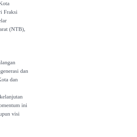
Kota
i Fraksi
lar
arat (NTB),
alangan
 generasi dan
Kota dan
kelanjutan
momentum ini
upun visi