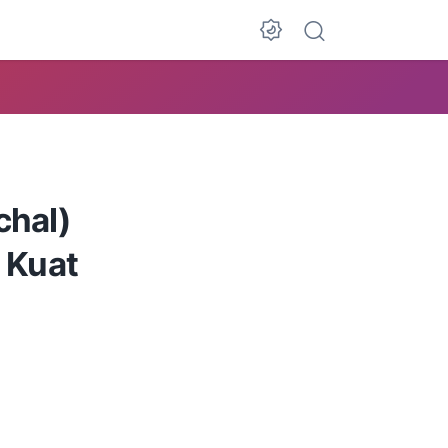
Dark Mode
chal)
l Kuat