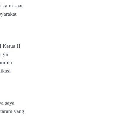
i kami saat
syarakat
 Ketua II
ngin
miliki
ikasi
wa saya
ataram yang