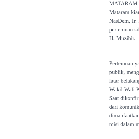
MATARAM – P
Mataram kia
NasDem, Ir. 
pertemuan s
H. Muzihir.
Pertemuan ya
publik, meng
latar belaka
Wakil Wali 
Saat dikonfi
dari komunik
dimanfaatkan
misi dalam 