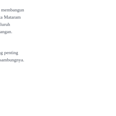
is membangun
ta Mataram
eluruh
sangan.
ng penting
” sambungnya.