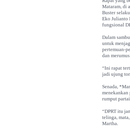
Rapat yang b
Mataram, di 
Buster selak
Eko Julianto
fungsional D
Dalam sambut
untuk menjag
pertemuan-pe
dan merumuska
“Ini rapat te
jadi ujung to
Senada, *Mar
menekankan po
rumput partai
“DPRT itu ja
telinga, mata
Martha.