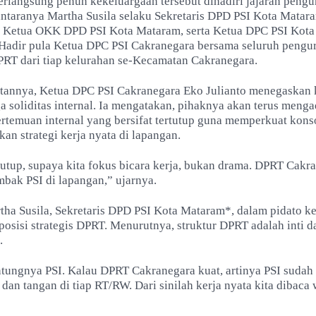
erlangsung penuh kekeluargaan tersebut dihadiri jajaran peng
antaranya Martha Susila selaku Sekretaris DPD PSI Kota Matar
u Ketua OKK DPD PSI Kota Mataram, serta Ketua DPC PSI Kot
 Hadir pula Ketua DPC PSI Cakranegara bersama seluruh pengu
PRT dari tiap kelurahan se-Kecamatan Cakranegara.
annya, Ketua DPC PSI Cakranegara Eko Julianto menegaskan
a soliditas internal. Ia mengatakan, pihaknya akan terus meng
rtemuan internal yang bersifat tertutup guna memperkuat konso
n strategi kerja nyata di lapangan.
rtutup, supaya kita fokus bicara kerja, bukan drama. DPRT Cakr
mbak PSI di lapangan,” ujarnya.
tha Susila, Sekretaris DPD PSI Kota Mataram*, dalam pidato ke
sisi strategis DPRT. Menurutnya, struktur DPRT adalah inti da
.
ntungnya PSI. Kalau DPRT Cakranegara kuat, artinya PSI sudah
, dan tangan di tiap RT/RW. Dari sinilah kerja nyata kita dibaca