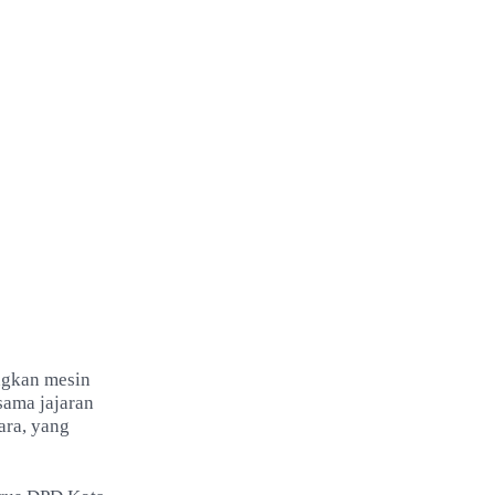
ngkan mesin
sama jajaran
ara, yang