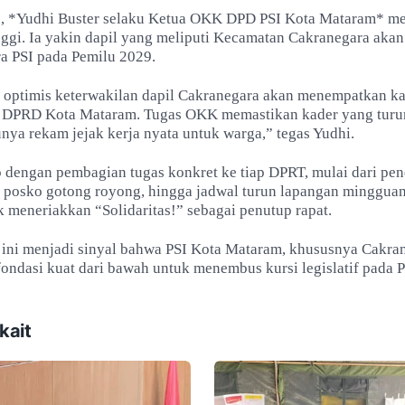
u, *Yudhi Buster selaku Ketua OKK DPD PSI Kota Mataram* 
nggi. Ia yakin dapil yang meliputi Kecamatan Cakranegara aka
a PSI pada Pemilu 2029.
 optimis keterwakilan dapil Cakranegara akan menempatkan k
i DPRD Kota Mataram. Tugas OKK memastikan kader yang turun 
nya rekam jejak kerja nyata untuk warga,” tegas Yudhi.
p dengan pembagian tugas konkret ke tiap DPRT, mulai dari pe
posko gotong royong, hingga jadwal turun lapangan mingguan
 meneriakkan “Solidaritas!” sebagai penutup rapat.
ni menjadi sinyal bahwa PSI Kota Mataram, khususnya Cakran
ndasi kuat dari bawah untuk menembus kursi legislatif pada 
kait