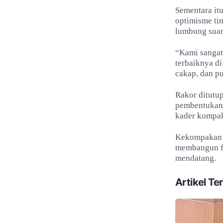
Sementara it
optimisme ti
lumbung suar
“Kami sangat
terbaiknya d
cakap, dan pu
Rakor ditutu
pembentukan 
kader kompak
Kekompakan i
membangun fo
mendatang.
Artikel Ter