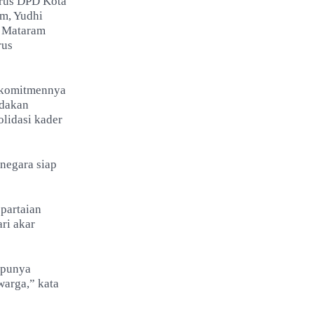
urus DPD Kota
am, Yudhi
a Mataram
rus
 komitmennya
adakan
lidasi kader
anegara siap
partaian
ri akar
 punya
 warga,” kata