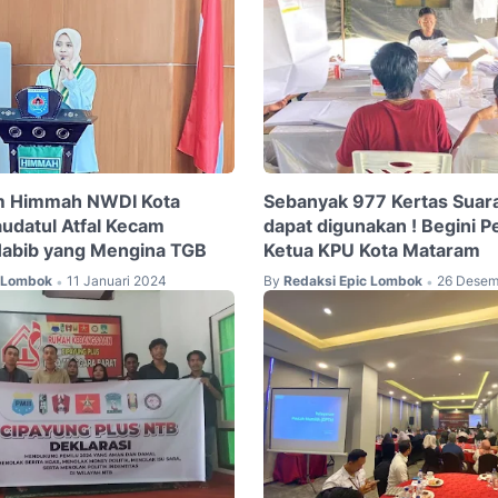
 Himmah NWDI Kota
Sebanyak 977 Kertas Suar
udatul Atfal Kecam
dapat digunakan ! Begini P
Habib yang Mengina TGB
Ketua KPU Kota Mataram
c Lombok
11 Januari 2024
By
Redaksi Epic Lombok
26 Desem
•
•