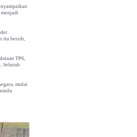
menyampaikan
n menjadi
ader
itu bersih,
ndataan TPS,
. Seluruh
egara, mulai
Pemilu