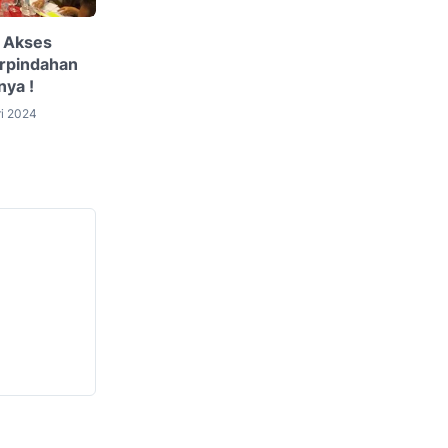
 Akses
rpindahan
nya !
ri 2024