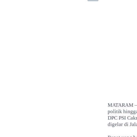
MATARAM – DP
politik hingg
DPC PSI Cakr
digelar di Ja