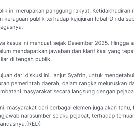
ublik ini merupakan panggung rakyat. Ketidakhadiran
 keraguan publik terhadap kejujuran Iqbal-Dinda se
tegasnya.
wa kasus ini mencuat sejak Desember 2025. Hingga sa
elum mendapatkan jawaban dan klarifikasi yang tepa
 liar di tengah publik.
tujuan dari diskusi ini, lanjut Syafrin, untuk mengetahu
uran pemerintah daerah, dalam rangka meluruskan da
embatani masyarakat secara langsung dengan pejabat 
 ini, masyarakat dari berbagai elemen juga akan tahu
gjawab narasumber selaku pejabat, terhadap temuan
tandasnya.(RED)