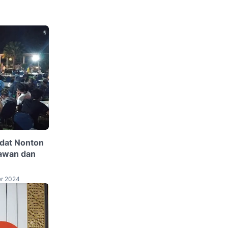
adat Nonton
awan dan
er 2024