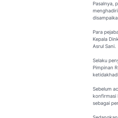
Pasalnya, 
menghadiri 
disampaika
Para pejab
Kepala Dink
Asrul Sani.
Selaku pen
Pimpinan R
ketidakhadi
Sebelum ac
konfirmasi
sebagai pe
Sedangkan 