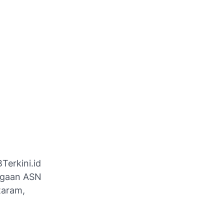
Terkini.id
ugaan ASN
taram,