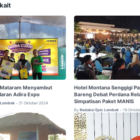
kait
 Mataram Menyambut
Hotel Montana Senggigi P
laran Adira Expo
Bareng Debat Perdana Rel
Simpatisan Paket MANIS
c Lombok
21 Oktober 2024
•
By
Redaksi Epic Lombok
19 Oktob
•