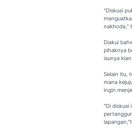
"Diskusi p
menguatkan
nakhoda," 
Diakui bah
pihaknya b
isunya kian
Selain itu, 
mana kejuj
ingin menj
"Di diskusi
pertanggun
lapangan,"