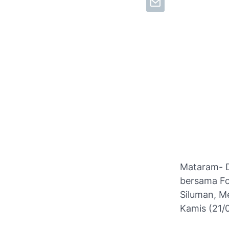
Mataram- D
bersama F
Siluman, M
Kamis (21/0