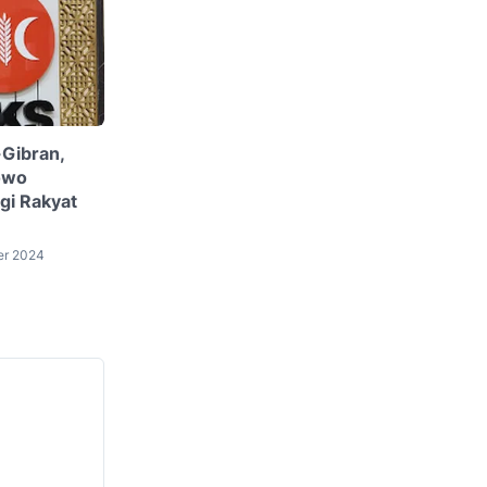
-Gibran,
owo
gi Rakyat
er 2024