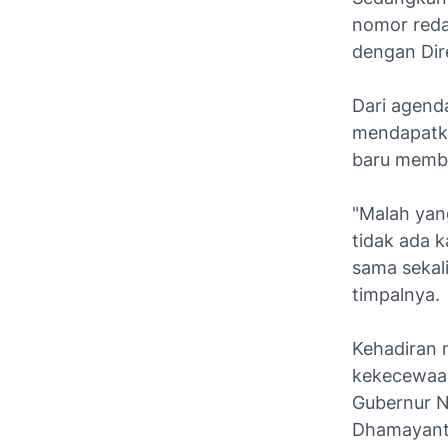
nomor reda
dengan Dir
Dari agend
mendapatka
baru membe
"Malah yan
tidak ada 
sama sekal
timpalnya.
Kehadiran 
kekecewaan
Gubernur N
Dhamayanti 