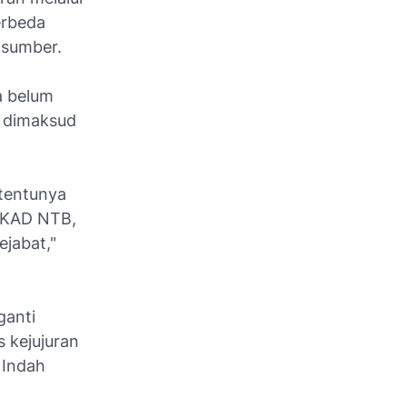
erbeda
asumber.
a belum
 dimaksud
 tentunya
 BKAD NTB,
ejabat,"
ganti
 kejujuran
 Indah