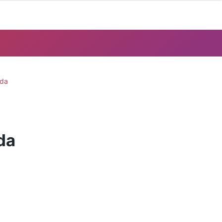
nda
da