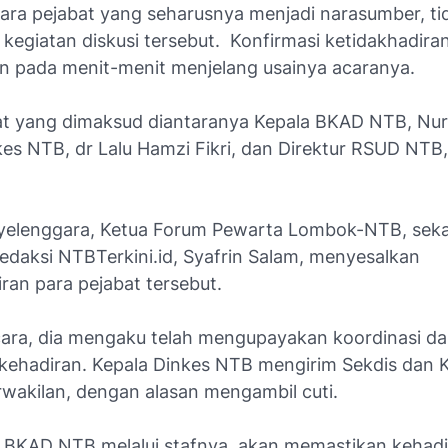
para pejabat yang seharusnya menjadi narasumber, ti
kegiatan diskusi tersebut. Konfirmasi ketidakhadira
n pada menit-menit menjelang usainya acaranya.
at yang dimaksud diantaranya Kepala BKAD NTB, Nur
es NTB, dr Lalu Hamzi Fikri, dan Direktur RSUD NTB,
yelenggara, Ketua Forum Pewarta Lombok-NTB, seka
edaksi NTBTerkini.id, Syafrin Salam, menyesalkan
ran para pejabat tersebut.
ara, dia mengaku telah mengupayakan koordinasi d
 kehadiran. Kepala Dinkes NTB mengirim Sekdis dan 
rwakilan, dengan alasan mengambil cuti.
BKAD NTB melalui stafnya, akan memastikan kehadir