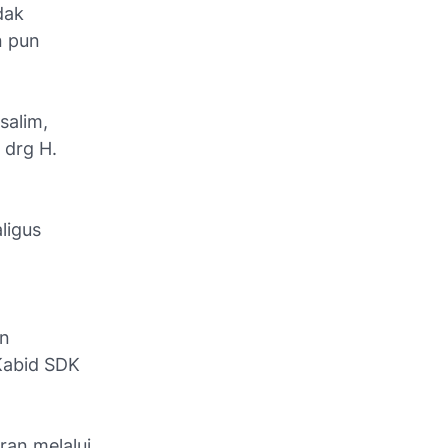
dak
n pun
salim,
 drg H.
ligus
an
Kabid SDK
an melalui