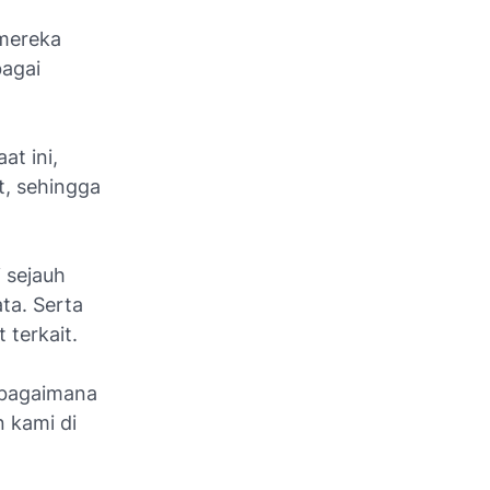
 mereka
bagai
at ini,
t, sehingga
i sejauh
ta. Serta
terkait.
, bagaimana
 kami di