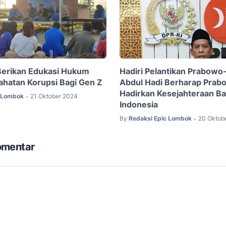
Berikan Edukasi Hukum
Hadiri Pelantikan Prabowo
ahatan Korupsi Bagi Gen Z
Abdul Hadi Berharap Prab
Hadirkan Kesejahteraan Ba
c Lombok
21 Oktober 2024
•
Indonesia
By
Redaksi Epic Lombok
20 Oktob
•
omentar