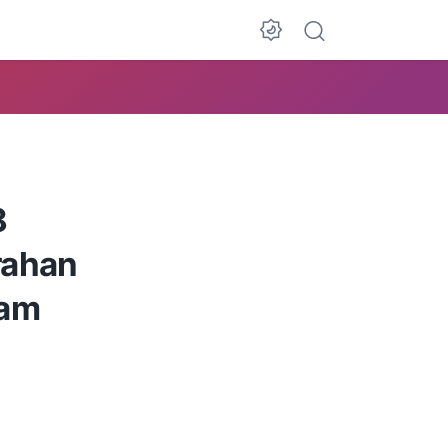
Dark Mode
8
urahan
ram