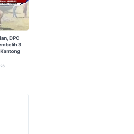
ian, DPC
embelih 3
 Kantong
026