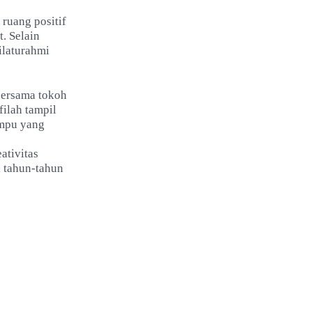
ruang positif
. Selain
silaturahmi
 bersama tokoh
filah tampil
ampu yang
ativitas
i tahun-tahun