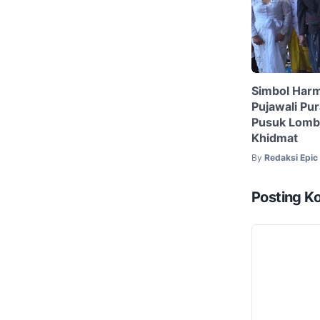
Simbol Harm
Pujawali Pur
Pusuk Lomb
Khidmat
By
Redaksi Epi
Posting K