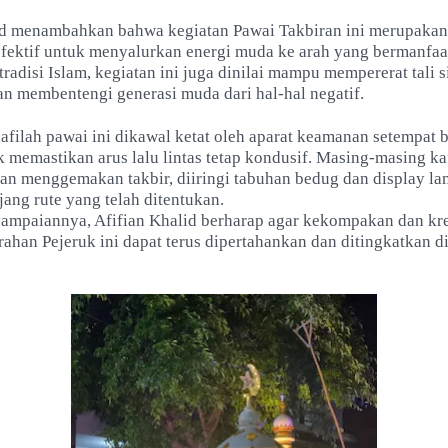
id menambahkan bahwa kegiatan Pawai Takbiran ini merupakan 
efektif untuk menyalurkan energi muda ke arah yang bermanfaat
tradisi Islam, kegiatan ini juga dinilai mampu mempererat tali 
an membentengi generasi muda dari hal-hal negatif.
afilah pawai ini dikawal ketat oleh aparat keamanan setempat
memastikan arus lalu lintas tetap kondusif. Masing-masing ka
ngan menggemakan takbir, diiringi tabuhan bedug dan display l
njang rute yang telah ditentukan.
yampaiannya, Afifian Khalid berharap agar kekompakan dan kre
han Pejeruk ini dapat terus dipertahankan dan ditingkatkan d