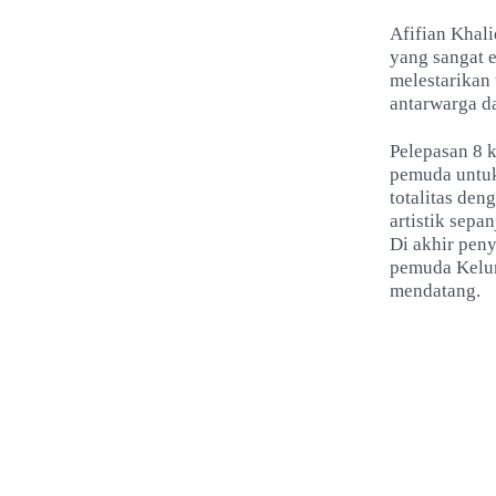
Afifian Khal
yang sangat 
melestarikan 
antarwarga d
Pelepasan 8 k
pemuda untuk 
totalitas de
artistik sepa
Di akhir pen
pemuda Kelura
mendatang.