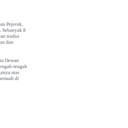
an Pejeruk,
. Sebanyak 8
an tradisi
ius dan
ota Dewan
 tengah-tengah
ganya atas
pemudi di