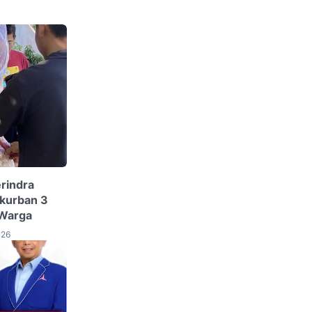
erindra
kurban 3
 Warga
026