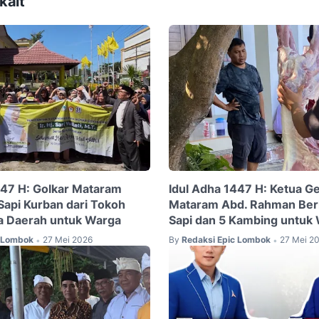
kait
447 H: Golkar Mataram
Idul Adha 1447 H: Ketua G
Sapi Kurban dari Tokoh
Mataram Abd. Rahman Ber
a Daerah untuk Warga
Sapi dan 5 Kambing untuk
c Lombok
27 Mei 2026
By
Redaksi Epic Lombok
27 Mei 2
•
•