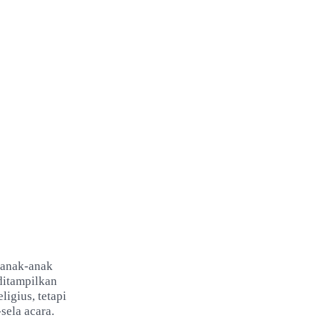
s anak-anak
ditampilkan
igius, tetapi
-sela acara.