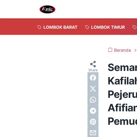
LOMBOK BARAT
LOMBOK TIMUR
Beranda
Semar
Kafila
Pejer
Afifia
Pemu