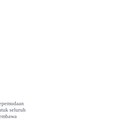
 kepemudaan
ntuk seluruh
membawa