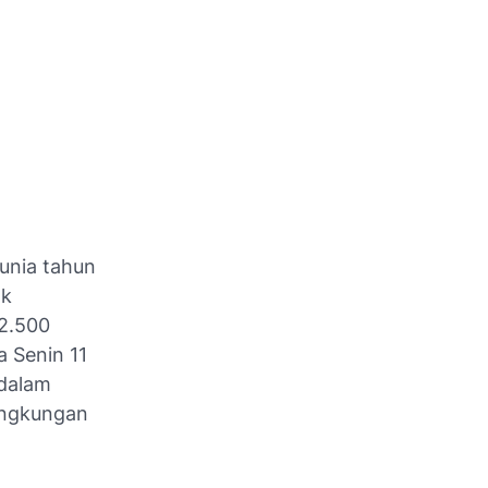
unia tahun
ok
2.500
 Senin 11
 dalam
lingkungan