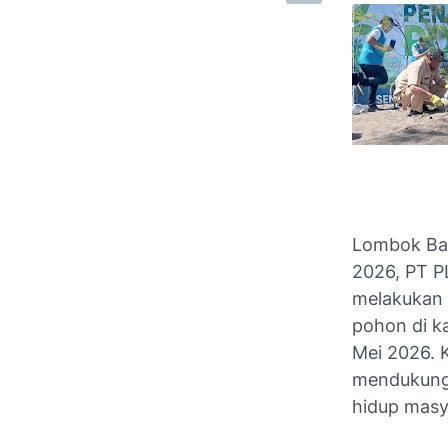
Lombok Bar
2026, PT P
melakukan 
pohon di k
Mei 2026. 
mendukung 
hidup masya