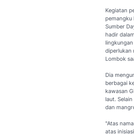
Kegiatan p
pemangku k
Sumber Day
hadir dala
lingkungan
diperlukan
Lombok saat
Dia mengun
berbagai k
kawasan Gil
laut. Sela
dan mangro
"Atas nama
atas inisia