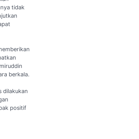
nya tidak
njutkan
apat
 memberikan
batkan
Amiruddin
ra berkala.
s dilakukan
ngan
ak positif