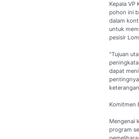
Kepala VP
pohon ini 
dalam kont
untuk memb
pesisir Lo
"Tujuan ut
peningkatan
dapat meni
pentingnya
keterangan
Komitmen B
Mengenai k
program se
pemelihara