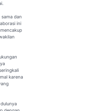
i.
a sama dan
borasi ini
t mencakup
wakilan
dukungan
nya
eringkali
imal karena
yang
 dulunya
ap dengan