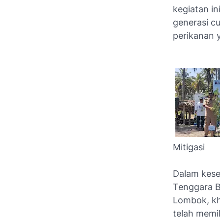
kegiatan in
generasi c
perikanan y
Mitigasi
Dalam kese
Tenggara B
Lombok, kh
telah memi