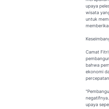
upaya peles
wisata yan
untuk meme
memberikan
Keseimban
Camat Fitr
pembanguna
bahwa pemb
ekonomi da
percepatan
"Pembanguna
negatifnya
upaya sepe