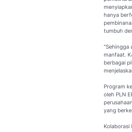
menyiapkan
hanya berf
pembinanaa
tumbuh den
"Sehingga 
manfaat. K
berbagai pi
menjelaska
Program keb
oleh PLN E
perusahaan
yang berkel
Kolaborasi