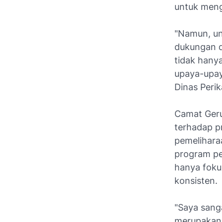
untuk meng
"Namun, un
dukungan d
tidak hany
upaya-upaya
Dinas Peri
Camat Geru
terhadap p
pemelihara
program pe
hanya foku
konsisten.
"Saya sang
merupakan 