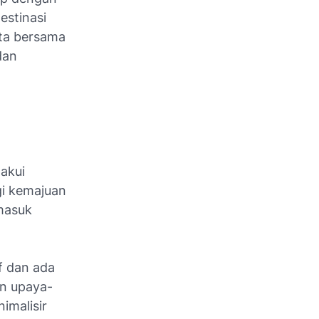
estinasi
ita bersama
dan
akui
gi kemajuan
rmasuk
f dan ada
an upaya-
imalisir