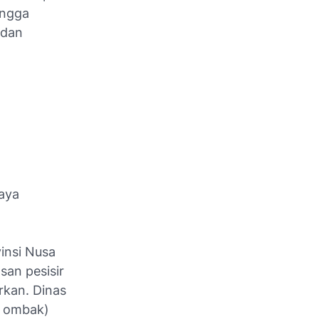
hingga
 dan
aya
insi Nusa
san pesisir
kan. Dinas
n ombak)