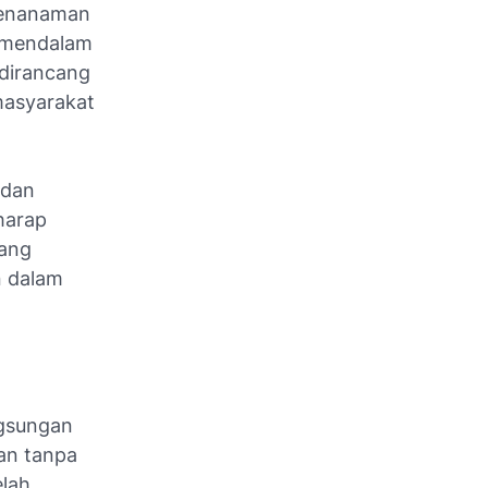
penanaman
a mendalam
 dirancang
masyarakat
 dan
harap
tang
n dalam
ngsungan
an tanpa
elah