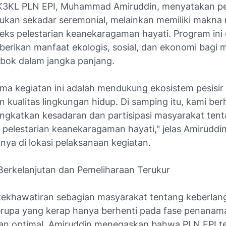
 K3KL PLN EPI, Muhammad Amiruddin, menyatakan 
bukan sekadar seremonial, melainkan memiliki makn
eks pelestarian keanekaragaman hayati. Program ini
erikan manfaat ekologis, sosial, dan ekonomi bagi 
mbok dalam jangka panjang.
ama kegiatan ini adalah mendukung ekosistem pesisir
 kualitas lingkungan hidup. Di samping itu, kami ber
ngkatkan kesadaran dan partisipasi masyarakat ten
 pelestarian keanekaragaman hayati," jelas Amiruddi
nya di lokasi pelaksanaan kegiatan.
erkelanjutan dan Pemeliharaan Terukur
ekhawatiran sebagian masyarakat tentang keberla
rupa yang kerap hanya berhenti pada fase penanam
an optimal, Amiruddin menegaskan bahwa PLN EPI t