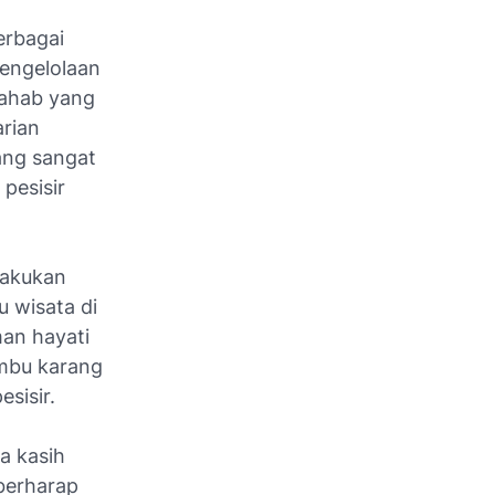
erbagai
engelolaan
Wahab yang
rian
ang sangat
pesisir
lakukan
 wisata di
man hayati
umbu karang
sisir.
a kasih
 berharap