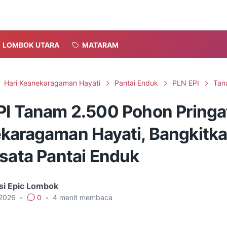
LOMBOK UTARA
MATARAM
Hari Keanekaragaman Hayati
Pantai Enduk
PLN EPI
Tan
PI Tanam 2.500 Pohon Pringat
karagaman Hayati, Bangkitk
isata Pantai Enduk
si Epic Lombok
 2026
•
0
•
4
menit membaca