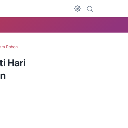
Dark Mode
am Pohon
i Hari
an