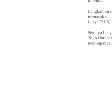
kliennya.
Langkah ini 
termasuk man
Lusy.
(21/5)
Nyonya Lusy,
Toko Harapan
menimpanya.