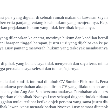
nsi pers yang digelar di sebuah rumah makan di kawasan Sayan
bercerita panjang tentang kisah hukum yang menjeratnya. Kep
kan perjalanan hukum yang tidak berpihak kepadanya.
yang dilaporkan ke aparat, mestinya hukum dan keadilan berpi
pi harapan tinggal harapan, justru Lusi yang dijebloskan ke pe
a Lusy pantang menyerah, hukum yang terkoyak membuatnya 
di pihak yang benar, saya tidak menyerah dan saya terus minta
a persoalan saya selesai dan tuntas,”ujarnya.
mula dari konflik internal di tubuh CV Sumber Elektronik. Pers
at adanya perubahan akta pendirian CV yang dilakukan secara 
ahaan, yaitu Ang San San bersama anaknya. Perubahan akta ter
aporkan oleh pihak Nyonya Lusy sebagai dugaan tindak pidana
galan mulai terlihat ketika objek perkara yang sama justru dit
pihak lawan, yang mengakibatkan Nyonya Lusy sempat ditetapk