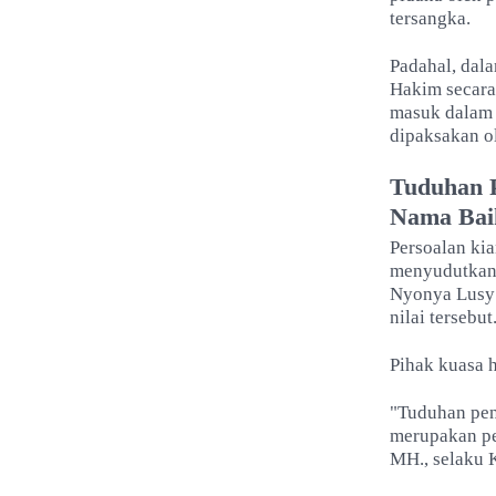
tersangka.
Padahal, dal
Hakim secara
masuk dala
dipaksakan o
Tuduhan P
Nama Bai
Persoalan ki
menyudutkan 
Nyonya Lusy 
nilai tersebut
Pihak kuasa
"Tuduhan peng
merupakan pe
MH., selaku