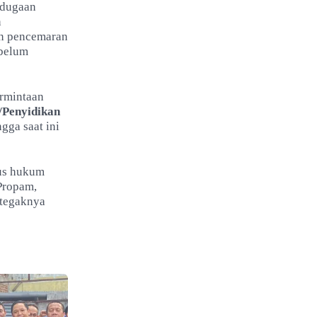
 dugaan
n
an pencemaran
 belum
rmintaan
/Penyidikan
ngga saat ini
tus hukum
Propam,
 tegaknya