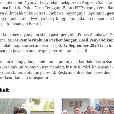
tnah tersebut, Nyonya Lusy telah melaporkan Ang San San atas
ama baik ke Polda Nusa Tenggara Barat (NTB), yang kemudia
a dilimpahkan ke Polres Sumbawa. Sayangnya, laporan duga
ng diajukan oleh Nyonya Lusy hingga kini jalan di tempat dan
perkembangan berarti.
hukum menyayangkan sikap pasif penyidik Polres Sumbawa. Pe
genai
Surat Pemberitahuan Perkembangan Hasil Penyelidikan
 telah diajukan secara resmi sejak
12 September 2025
lalu, hi
tkan jawaban atau respons tertulis sama sekali.
ntetan kejanggalan, pembiaran laporan, dan ketidakjelasan sta
k kuasa hukum Nyonya Lusy meminta institusi Polri, khususnya 
aluasi kinerja oknum penyidik Reskrim Polres Sumbawa demi
erkeadilan dan transparan.
kait