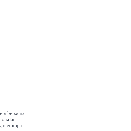
ers bersama
sionalan
ng menimpa