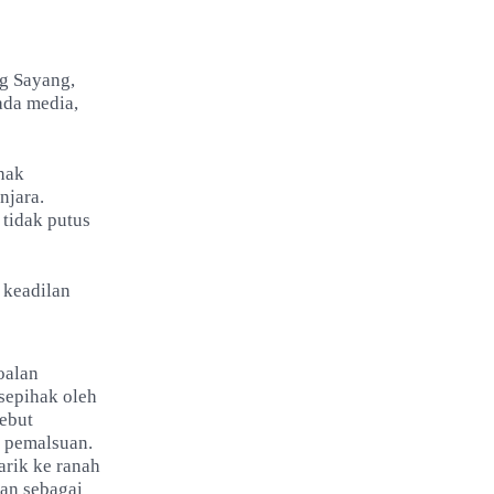
g Sayang,
ada media,
hak
njara.
tidak putus
 keadilan
oalan
sepihak oleh
sebut
 pemalsuan.
arik ke ranah
an sebagai