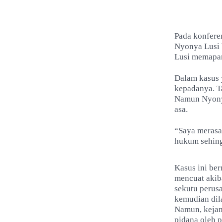
Pada konfere
Nyonya Lusi 
Lusi memapar
Dalam kasus 
kepadanya. Ta
Namun Nyony
asa.
“Saya merasa 
hukum sehingg
Kasus ini ber
mencuat akib
sekutu perus
kemudian dil
Namun, kejang
pidana oleh 