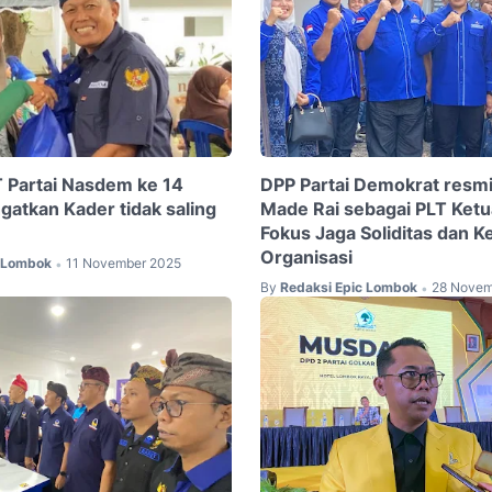
Partai Nasdem ke 14
DPP Partai Demokrat resm
Ingatkan Kader tidak saling
Made Rai sebagai PLT Ket
Fokus Jaga Soliditas dan K
Organisasi
c Lombok
11 November 2025
•
By
Redaksi Epic Lombok
28 Novem
•