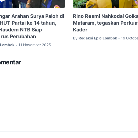
gar Arahan Surya Paloh di
Rino Resmi Nahkodai Golka
T Partai ke 14 tahun,
Mataram, tegaskan Perkuat
 Nasdem NTB Siap
Kader
rus Perubahan
By
Redaksi Epic Lombok
19 Oktob
•
c Lombok
11 November 2025
•
omentar