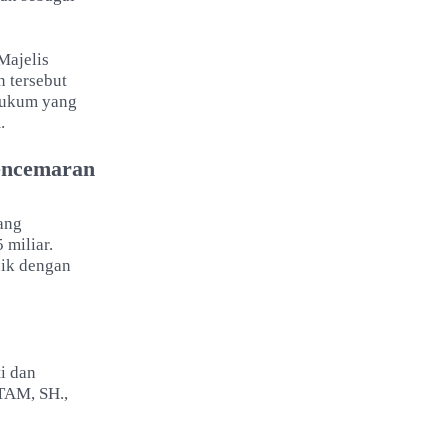
Majelis
 tersebut
hukum yang
.
encemaran
ang
miliar.
nik dengan
i dan
TAM, SH.,