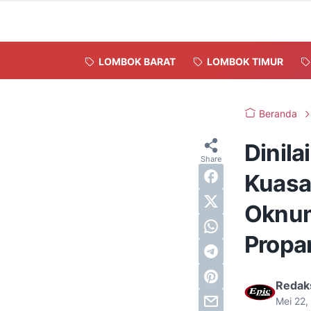
LOMBOK BARAT
LOMBOK TIMUR
Beranda
Dinila
Kuasa
Oknum
Prop
Redak
Mei 22