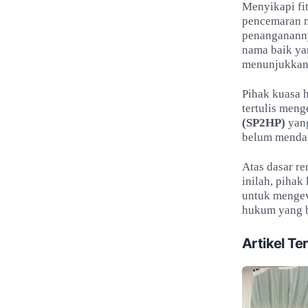
Menyikapi fi
pencemaran n
penangananny
nama baik ya
menunjukkan 
Pihak kuasa 
tertulis men
(SP2HP)
yang
belum mendapa
Atas dasar re
inilah, piha
untuk mengev
hukum yang b
Artikel Ter