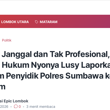
LOMBOK UTARA
MATARAM
Politik
i Janggal dan Tak Profesional,
 Hukum Nyonya Lusy Lapork
 Penyidik Polres Sumbawa k
am
si Epic Lombok
, 2026
•
0
•
3
menit membaca