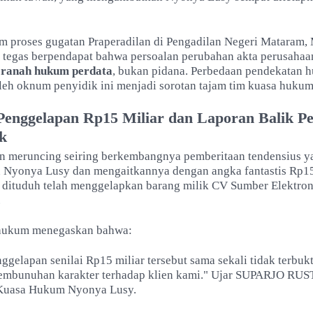
am proses gugatan Praperadilan di Pengadilan Negeri Mataram, 
 tegas berpendapat bahwa persoalan perubahan akta perusahaan
m
ranah hukum perdata
, bukan pidana. Perbedaan pendekatan 
leh oknum penyidik ini menjadi sorotan tajam tim kuasa hukum
enggelapan Rp15 Miliar dan Laporan Balik P
k
an meruncing seiring berkembangnya pemberitaan tendensius y
Nyonya Lusy dan mengaitkannya dengan angka fantastis Rp15 
dituduh telah menggelapkan barang milik CV Sumber Elektro
.
 hukum menegaskan bahwa:
gelapan senilai Rp15 miliar tersebut sama sekali tidak terbukt
mbunuhan karakter terhadap klien kami." Ujar SUPARJO RUS
 Kuasa Hukum Nyonya Lusy.