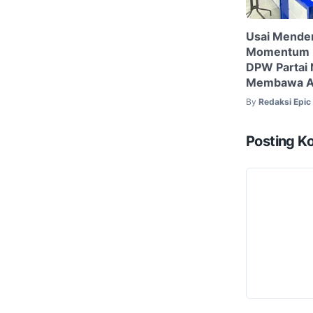
Usai Menden
Momentum HU
DPW Partai
Membawa A
By
Redaksi Epi
Posting K