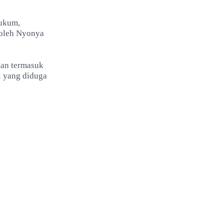
hukum,
 oleh Nyonya
aan termasuk
i yang diduga