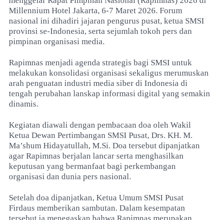
menggelar Rapat Pimpinan Nasional (Rapimnas) 2026 di
Millennium Hotel Jakarta, 6-7 Maret 2026. Forum
nasional ini dihadiri jajaran pengurus pusat, ketua SMSI
provinsi se-Indonesia, serta sejumlah tokoh pers dan
pimpinan organisasi media.
Rapimnas menjadi agenda strategis bagi SMSI untuk
melakukan konsolidasi organisasi sekaligus merumuskan
arah penguatan industri media siber di Indonesia di
tengah perubahan lanskap informasi digital yang semakin
dinamis.
Kegiatan diawali dengan pembacaan doa oleh Wakil
Ketua Dewan Pertimbangan SMSI Pusat, Drs. KH. M.
Ma’shum Hidayatullah, M.Si. Doa tersebut dipanjatkan
agar Rapimnas berjalan lancar serta menghasilkan
keputusan yang bermanfaat bagi perkembangan
organisasi dan dunia pers nasional.
Setelah doa dipanjatkan, Ketua Umum SMSI Pusat
Firdaus memberikan sambutan. Dalam kesempatan
tersebut ia menegaskan bahwa Rapimnas merupakan