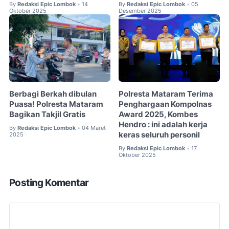
By
Redaksi Epic Lombok
14
By
Redaksi Epic Lombok
05
•
•
Oktober 2025
Desember 2025
Berbagi Berkah dibulan
Polresta Mataram Terima
Puasa! Polresta Mataram
Penghargaan Kompolnas
Bagikan Takjil Gratis
Award 2025, Kombes
Hendro : ini adalah kerja
By
Redaksi Epic Lombok
04 Maret
•
keras seluruh personil
2025
By
Redaksi Epic Lombok
17
•
Oktober 2025
Posting Komentar