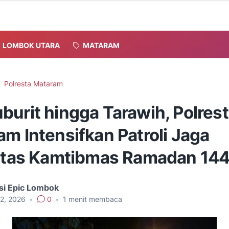
LOMBOK UTARA
MATARAM
Polresta Mataram
burit hingga Tarawih, Polres
m Intensifkan Patroli Jaga
litas Kamtibmas Ramadan 14
si Epic Lombok
02, 2026
•
0
•
1
menit membaca