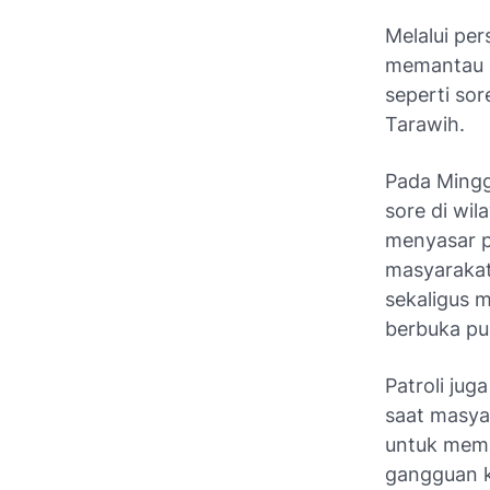
Melalui per
memantau a
seperti sor
Tarawih.
Pada Mingg
sore di wi
menyasar p
masyarakat
sekaligus 
berbuka pu
Patroli jug
saat masya
untuk mema
gangguan k