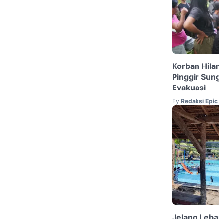
Korban Hila
Pinggir Sung
Evakuasi
By
Redaksi Epi
Jelang Leba