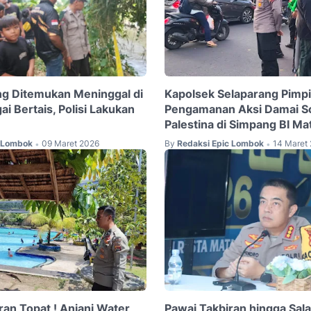
ng Ditemukan Meninggal di
Kapolsek Selaparang Pimp
ai Bertais, Polisi Lakukan
Pengamanan Aksi Damai So
Palestina di Simpang BI M
c Lombok
09 Maret 2026
By
Redaksi Epic Lombok
14 Maret
•
•
ran Topat ! Anjani Water
Pawai Takbiran hingga Salat 