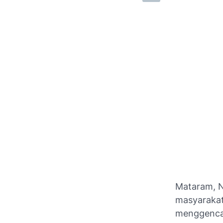
Mataram, 
masyarakat
menggencar