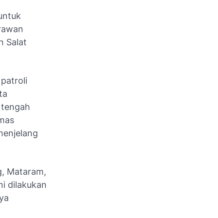
 untuk
 rawan
n Salat
patroli
ta
 tengah
bmas
menjelang
ng, Mataram,
i dilakukan
nya