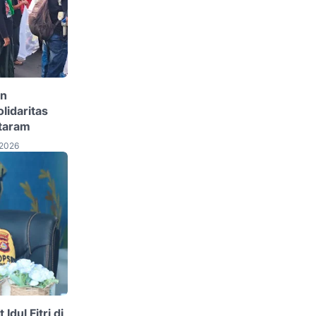
in
lidaritas
ataram
 2026
Idul Fitri di