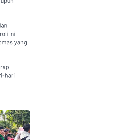
maupun
dan
li ini
ibmas yang
arap
i-hari