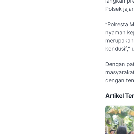
langkah pre
Polsek jaja
“Polresta 
nyaman kep
merupakan 
kondusif,” 
Dengan pat
masyarakat
dengan ten
Artikel Ter