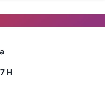
ta
47 H