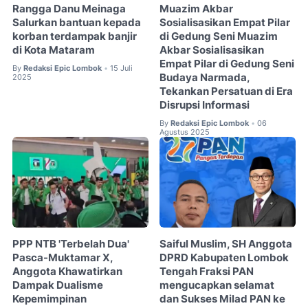
Rangga Danu Meinaga
Muazim Akbar
Salurkan bantuan kepada
Sosialisasikan Empat Pilar
korban terdampak banjir
di Gedung Seni Muazim
di Kota Mataram
Akbar Sosialisasikan
Empat Pilar di Gedung Seni
By
Redaksi Epic Lombok
15 Juli
•
Budaya Narmada,
2025
Tekankan Persatuan di Era
Disrupsi Informasi
By
Redaksi Epic Lombok
06
•
Agustus 2025
PPP NTB 'Terbelah Dua'
Saiful Muslim, SH Anggota
Pasca-Muktamar X,
DPRD Kabupaten Lombok
Anggota Khawatirkan
Tengah Fraksi PAN
Dampak Dualisme
mengucapkan selamat
Kepemimpinan
dan Sukses Milad PAN ke