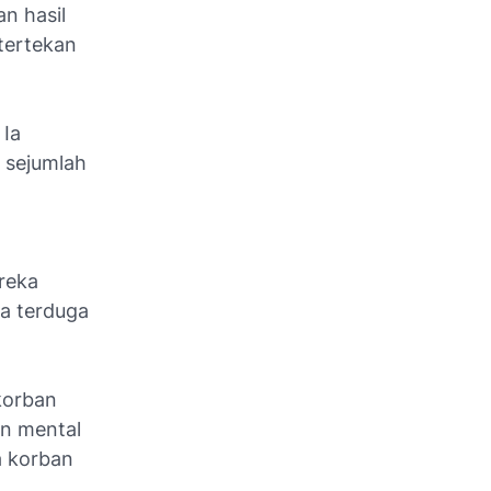
n hasil
tertekan
 Ia
i sejumlah
reka
ka terduga
 korban
an mental
a korban