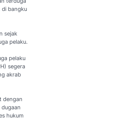
an terduga
k di bangku
n sejak
ga pelaku.
uga pelaku
PH) segera
ng akrab
ut dengan
a dugaan
ses hukum