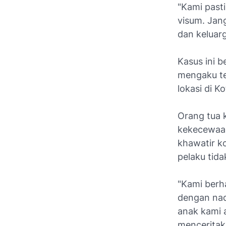
"Kami past
visum. Jan
dan keluar
Kasus ini 
mengaku tel
lokasi di K
Orang tua 
kekecewaa
khawatir k
pelaku tida
"Kami berha
dengan nad
anak kami 
menceritaka