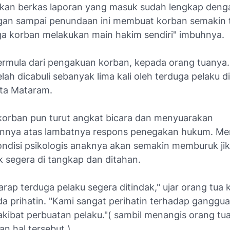
ikan berkas laporan yang masuk sudah lengkap denga
gan sampai penundaan ini membuat korban semakin 
ga korban melakukan main hakim sendiri" imbuhnya.
bermula dari pengakuan korban, kepada orang tuanya.
ah dicabuli sebanyak lima kali oleh terduga pelaku d
ota Mataram.
korban pun turut angkat bicara dan menyuarakan
nnya atas lambatnya respons penegakan hukum. Me
ondisi psikologis anaknya akan semakin memburuk ji
k segera di tangkap dan ditahan.
rap terduga pelaku segera ditindak," ujar orang tua
a prihatin. "Kami sangat perihatin terhadap ganggu
akibat perbuatan pelaku."( sambil menangis orang tu
n hal tersebut ).