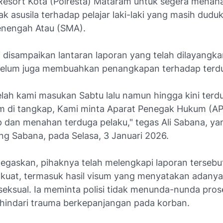
 Resort Kota (Polresta) Mataram untuk segera menah
ak asusila terhadap pelajar laki-laki yang masih dudu
nengah Atau (SMA).
 disampaikan lantaran laporan yang telah dilayangka
 belum juga membuahkan penangkapan terhadap terdu
elah kami masukan Sabtu lalu namun hingga kini terd
m di tangkap, Kami minta Aparat Penegak Hukum (A
dan menahan terduga pelaku," tegas Ali Sabana, ya
ng Sabana, pada Selasa, 3 Januari 2026.
gaskan, pihaknya telah melengkapi laporan terseb
i kuat, termasuk hasil visum yang menyatakan adany
seksual. Ia meminta polisi tidak menunda-nunda pro
indari trauma berkepanjangan pada korban.