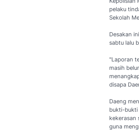
Kepolisian
pelaku tind
Sekolah Me
Desakan ini
sabtu lalu
"Laporan t
masih belu
menangkap 
disapa Dae
Daeng mene
bukti-bukt
kekerasan 
guna mengh