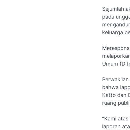
Sejumlah a
pada ungga
mengandung
keluarga b
Merespons 
melaporkan
Umum (Ditr
Perwakilan
bahwa lapo
Katto dan 
ruang publi
“Kami atas
laporan at