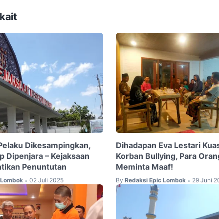
kait
Pelaku Dikesampingkan,
Dihadapan Eva Lestari Ku
p Dipenjara – Kejaksaan
Korban Bullying, Para Oran
tikan Penuntutan
Meminta Maaf!
c Lombok
02 Juli 2025
By
Redaksi Epic Lombok
29 Juni 2
•
•