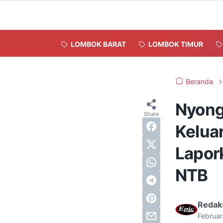
LOMBOK BARAT
LOMBOK TIMUR
Beranda
Nyongk
Kelua
Lapor
NTB
Redak
Februar