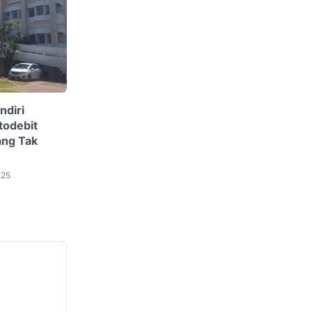
ndiri
todebit
ang Tak
025