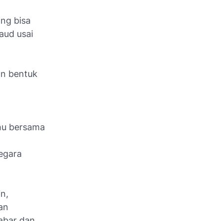
ang bisa
aud usai
n bentuk
tahu bersama
egara
n,
an
abar dan