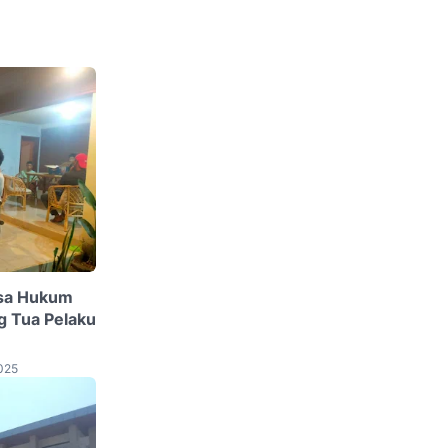
asa Hukum
g Tua Pelaku
025