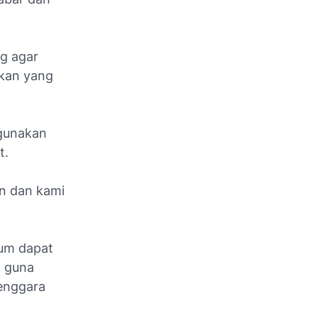
g agar
akan yang
ggunakan
t.
an dan kami
um dapat
, guna
enggara