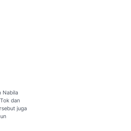
 Nabila
kTok dan
rsebut juga
kun