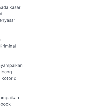
nada kasar
i
enyasar
mi
Kriminal
enyampaikan
 Ipang
kotor di
yampaikan
ebook