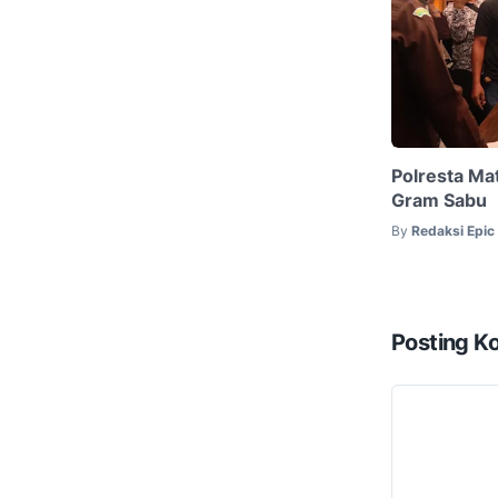
Polresta M
Gram Sabu
By
Redaksi Epi
Posting K