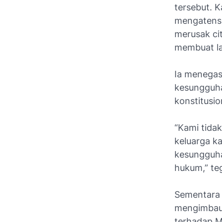
tersebut. 
mengatensi 
merusak cit
membuat l
Ia menega
kesungguha
konstitusi
“Kami tidak
keluarga k
kesungguha
hukum,” te
Sementara 
mengimbau 
terhadap M