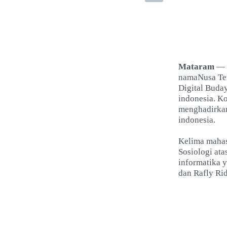
Mataram
— 
namaNusa Ten
Digital Buda
indonesia. K
menghadirkan
indonesia.
Kelima mahasi
Sosiologi ata
informatika 
dan Rafly Rid