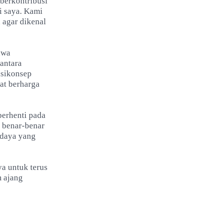
berkontribusi
i saya. Kami
 agar dikenal
hwa
 antara
isikonsep
at berharga
berhenti pada
n benar-benar
udaya yang
ya untuk terus
m ajang