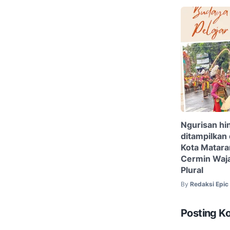
Ngurisan h
ditampilkan
Kota Matara
Cermin Waj
Plural
By
Redaksi Epi
Posting K