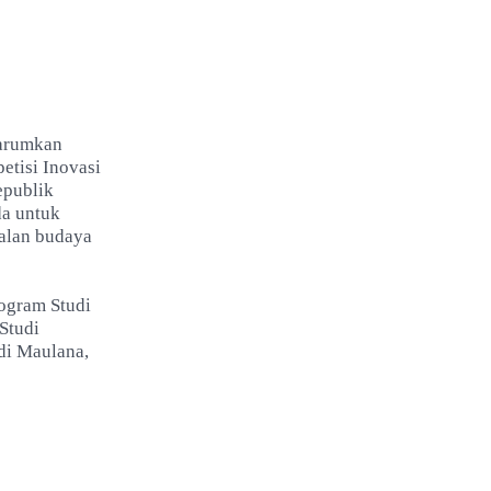
harumkan
tisi Inovasi
epublik
da untuk
nalan budaya
rogram Studi
Studi
di Maulana,