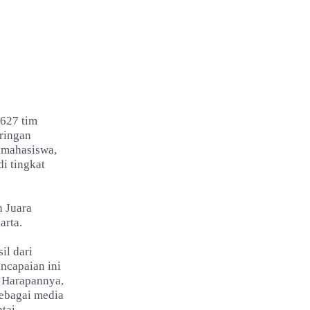
 627 tim
aringan
i mahasiswa,
i tingkat
h Juara
arta.
il dari
ncapaian ini
. Harapannya,
sebagai media
tai