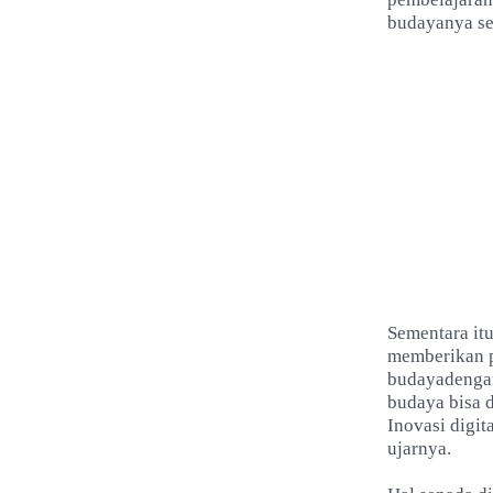
budayanya se
Sementara it
memberikan p
budayadengan 
budaya bisa 
Inovasi digi
ujarnya.