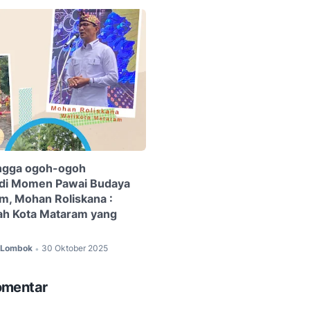
ingga ogoh-ogoh
 di Momen Pawai Budaya
m, Mohan Roliskana :
ah Kota Mataram yang
c Lombok
30 Oktober 2025
•
omentar