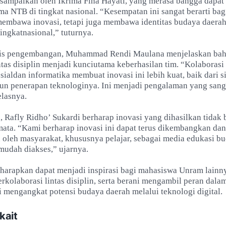
isampaikan oleh Ikrima Fina Hayati, yang merasa bangga dapat 
 NTB di tingkat nasional. “Kesempatan ini sangat berarti bag
membawa inovasi, tetapi juga membawa identitas budaya daerah
tingkatnasional,” tuturnya.
knis pengembangan, Muhammad Rendi Maulana menjelaskan ba
ntas disiplin menjadi kunciutama keberhasilan tim. “Kolaborasi
ialdan informatika membuat inovasi ini lebih kuat, baik dari s
n penerapan teknologinya. Ini menjadi pengalaman yang sang
elasnya.
, Rafly Ridho’ Sukardi berharap inovasi yang dihasilkan tidak 
mata. “Kami berharap inovasi ini dapat terus dikembangkan da
 oleh masyarakat, khususnya pelajar, sebagai media edukasi b
mudah diakses,” ujarnya.
diharapkan dapat menjadi inspirasi bagi mahasiswa Unram lainn
erkolaborasi lintas disiplin, serta berani mengambil peran dala
 mengangkat potensi budaya daerah melalui teknologi digital.
kait