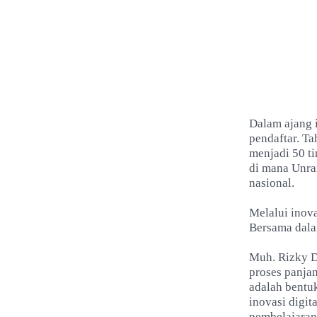
Dalam ajang i
pendaftar. Ta
menjadi 50 t
di mana Unra
nasional.
Melalui inov
Bersama dalam
Muh. Rizky D
proses panja
adalah bentu
inovasi digit
pembelajaran