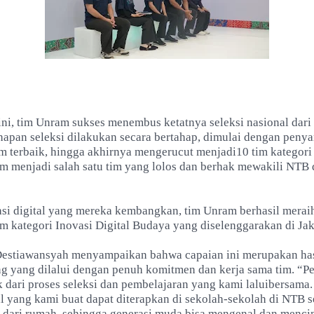
ni, tim Unram sukses menembus ketatnya seleksi nasional dari
hapan seleksi dilakukan secara bertahap, dimulai dengan peny
im terbaik, hingga akhirnya mengerucut menjadi10 tim kategor
m menjadi salah satu tim yang lolos dan berhak mewakili NTB d
asi digital yang mereka kembangkan, tim Unram berhasil merai
 kategori Inovasi Digital Budaya yang diselenggarakan di Jak
estiawansyah menyampaikan bahwa capaian ini merupakan has
ng yang dilalui dengan penuh komitmen dan kerja sama tim. “Pe
k dari proses seleksi dan pembelajaran yang kami laluibersama
al yang kami buat dapat diterapkan di sekolah-sekolah di NTB 
 dari rumah, sehingga generasi muda bisa mengenal dan mencin