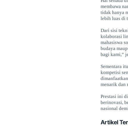
Hal senada d
membawa nama
tidak hanya 
lebih luas di 
Dari sisi te
kolaborasi li
mahasiswa sos
budaya maupu
bagi kami,” j
Sementara itu
kompetisi se
dimanfaatkan
menarik dan 
Prestasi ini 
berinovasi, b
nasional demi
Artikel Ter