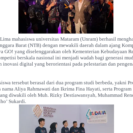
Lima mahasiswa universitas Mataram (Unram) berhasil meng
ggara Barat (NTB) dengan mewakili daerah dalam ajang Kompe
ya GO! yang diselenggarakan oleh Kementerian Kebudayaan R
ompetisi berskala nasional ini menjadi wadah bagi generasi mu
 inovasi digital yang berorientasi pada pelestarian dan penge
swa tersebut berasal dari dua program studi berbeda, yakni P
s nama Aliya Rahmawati dan Ikrima Fina Hayati, serta Program 
yang diwakili oleh Muh. Rizky Destiawansyah, Muhammad Ren
ho’ Sukardi.