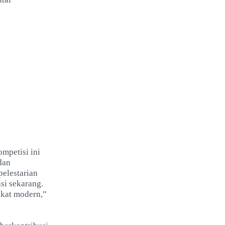
mpetisi ini
dan
pelestarian
si sekarang.
akat modern,”