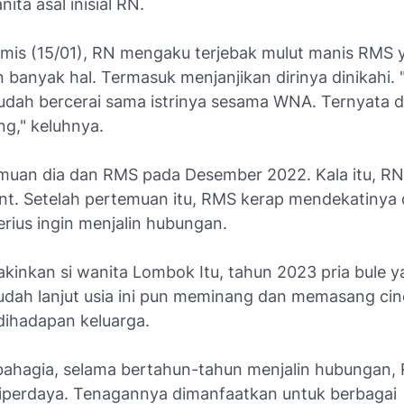
ita asal inisial RN.
amis (15/01), RN mengaku terjebak mulut manis RMS 
 banyak hal. Termasuk menjanjikan dirinya dinikahi. 
dah bercerai sama istrinya sesama WNA. Ternyata d
ng," keluhnya.
muan dia dan RMS pada Desember 2022. Kala itu, RN
ent. Setelah pertemuan itu, RMS kerap mendekatinya
rius ingin menjalin hubungan.
kinkan si wanita Lombok Itu, tahun 2023 pria bule 
udah lanjut usia ini pun meminang dan memasang cinci
dihadapan keluarga.
ahagia, selama bertahun-tahun menjalin hubungan,
perdaya. Tenagannya dimanfaatkan untuk berbagai