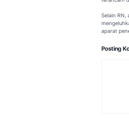
Selain RN, 
mengeluhkan
aparat pen
Posting K