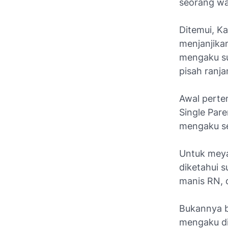
seorang wan
Ditemui, K
menjanjikan
mengaku su
pisah ranja
Awal perte
Single Par
mengaku se
Untuk meya
diketahui s
manis RN, 
Bukannya b
mengaku di