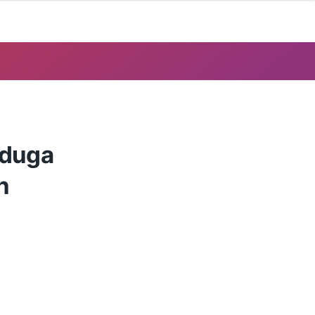
iduga
n