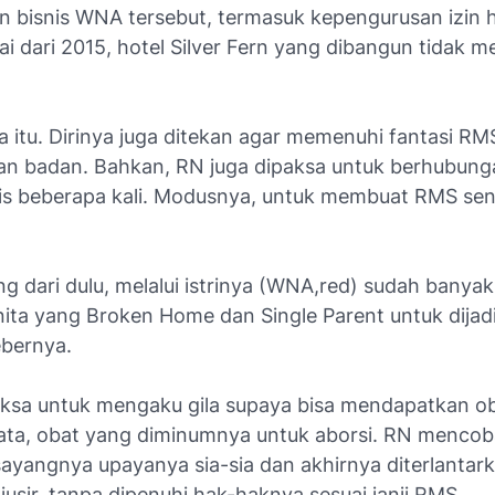
n bisnis WNA tersebut, termasuk kepengurusan izin h
i dari 2015, hotel Silver Fern yang dibangun tidak 
a itu. Dirinya juga ditekan agar memenuhi fantasi R
n badan. Bahkan, RN juga dipaksa untuk berhubun
is beberapa kali. Modusnya, untuk membuat RMS se
g dari dulu, melalui istrinya (WNA,red) sudah banya
ita yang Broken Home dan Single Parent untuk dijad
ebernya.
paksa untuk mengaku gila supaya bisa mendapatkan o
ata, obat yang diminumnya untuk aborsi. RN mencob
sayangnya upayanya sia-sia dan akhirnya diterlantark
usir, tanpa dipenuhi hak-haknya sesuai janji RMS.