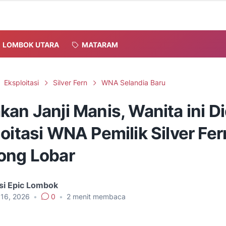
LOMBOK UTARA
MATARAM
Eksploitasi
Silver Fern
WNA Selandia Baru
an Janji Manis, Wanita ini D
oitasi WNA Pemilik Silver Fer
ong Lobar
si Epic Lombok
 16, 2026
•
0
•
2
menit membaca