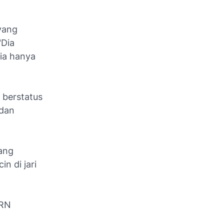
yang
"Dia
ia hanya
 berstatus
 dan
yang
n di jari
 RN