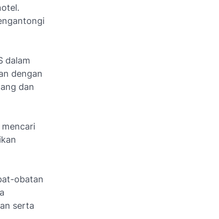
otel.
mengantongi
MS dalam
gan dengan
nang dan
k mencari
ikan
bat-obatan
a
an serta