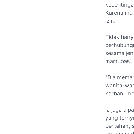
kepentinga
Karena mula
izin.
Tidak hany
berhubunga
sesama jen
martubasi.
"Dia meman
wanita-wan
korban," b
Ia juga di
yang terny
bertahan, 
terancam di