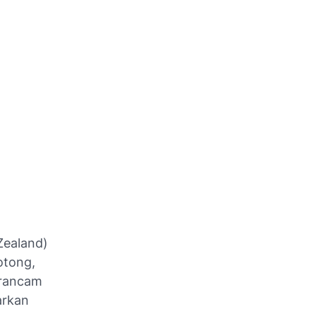
Zealand)
otong,
erancam
arkan