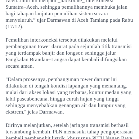
Aceh. Jalur ini menjadi _backbone_ interkoneksi
Sumatra–Aceh, sehingga pemulihannya membuka jalan
bagi tahapan lanjutan pemulihan sistem secara
menyeluruh,” ujar Darmawan di Aceh Tamiang pada Rabu
(17/12).
Pemulihan interkoneksi tersebut dilakukan melalui
pembangunan tower darurat pada sejumlah titik transmisi
yang terdampak banjir dan longsor, sehingga jalur
Pangkalan Brandan–Langsa dapat kembali difungsikan
secara aman.
"Dalam prosesnya, pembangunan tower darurat ini
dilakukan di tengah kondisi lapangan yang menantang,
mulai dari akses lokasi yang terbatas, kontur medan yang
labil pascabencana, hingga curah hujan yang tinggi
sehingga menyebabkan genangan air dan lumpur yang
ekstrem," jelas Darmawan.
Dirinya melanjutkan, setelah jaringan transmisi berhasil
tersambung kembali, PLN memasuki tahap pengoperasian
kembali pembangkit listrik, khususnya PLTU Nagan Raya.