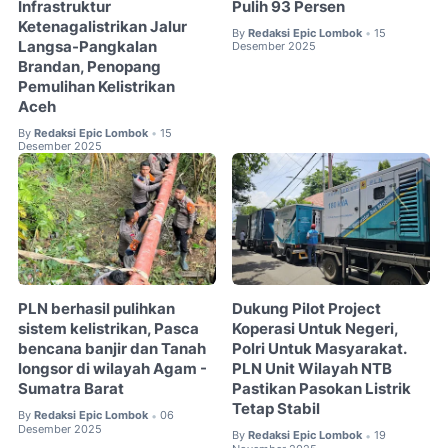
Infrastruktur
Pulih 93 Persen
Ketenagalistrikan Jalur
By
Redaksi Epic Lombok
15
•
Langsa-Pangkalan
Desember 2025
Brandan, Penopang
Pemulihan Kelistrikan
Aceh
By
Redaksi Epic Lombok
15
•
Desember 2025
PLN berhasil pulihkan
Dukung Pilot Project
sistem kelistrikan, Pasca
Koperasi Untuk Negeri,
bencana banjir dan Tanah
Polri Untuk Masyarakat.
longsor di wilayah Agam -
PLN Unit Wilayah NTB
Sumatra Barat
Pastikan Pasokan Listrik
Tetap Stabil
By
Redaksi Epic Lombok
06
•
Desember 2025
By
Redaksi Epic Lombok
19
•