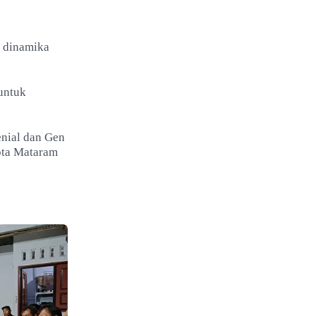
a dinamika
untuk
enial dan Gen
ota Mataram