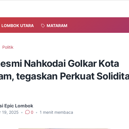
LOMBOK UTARA
MATARAM
Politik
Resmi Nahkodai Golkar Kota
am, tegaskan Perkuat Solidit
si Epic Lombok
r 19, 2025
•
0
•
1
menit membaca