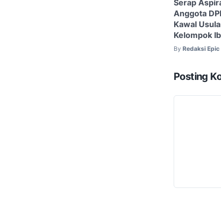
Serap Aspira
Anggota DPR
Kawal Usula
Kelompok Ib
By
Redaksi Epi
Posting K