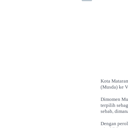
Kota Mataram
(Musda) ke V
Dimomen Musd
terpilih seba
sebab, diman
Dengan perol