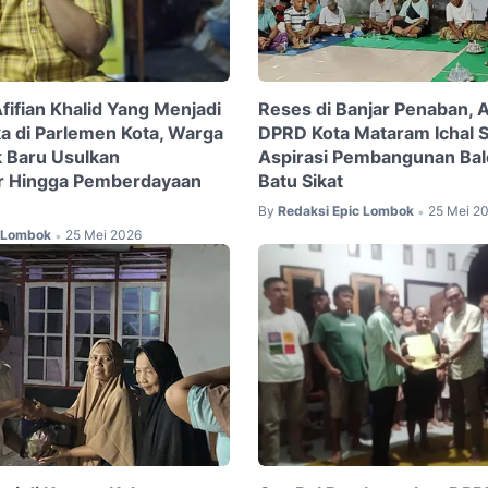
fifian Khalid Yang Menjadi
Reses di Banjar Penaban, 
a di Parlemen Kota, Warga
DPRD Kota Mataram Ichal 
 Baru Usulkan
Aspirasi Pembangunan Bal
ur Hingga Pemberdayaan
Batu Sikat
By
Redaksi Epic Lombok
25 Mei 2
•
c Lombok
25 Mei 2026
•