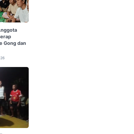
Anggota
Serap
e Gong dan
026