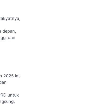
Rakyatnya,
a depan,
nggi dan
n 2025 ini
 dan
PRD untuk
angsung.