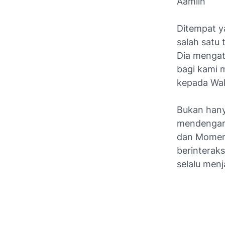
Aamiin
Ditempat y
salah satu
Dia mengat
bagi kami 
kepada Waki
Bukan hanya
mendengark
dan Momen 
berinteraks
selalu men