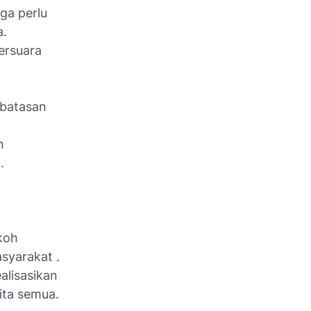
ga perlu
a.
bersuara
rbatasan
n
.
koh
syarakat .
alisasikan
ita semua.