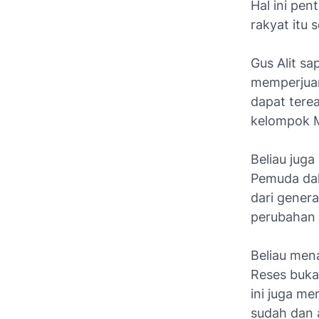
Hal ini pe
rakyat itu 
Gus Alit s
memperjuan
dapat terea
kelompok 
Beliau jug
Pemuda da
dari gener
perubahan 
Beliau me
Reses buka
ini juga m
sudah dan 