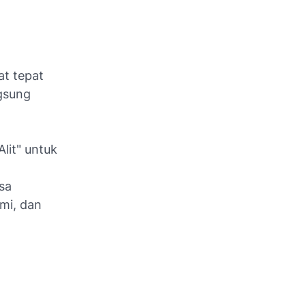
at tepat
gsung
lit" untuk
sa
ami, dan