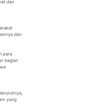
yat dan
arakat
tuennya dan
n para
n bagian
awa
Menurutnya,
ram yang