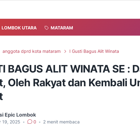
LOMBOK UTARA
MATARAM
anggota dprd kota mataram
I Gusti Bagus Alit Winata
TI BAGUS ALIT WINATA SE : D
t, Oleh Rakyat dan Kembali U
t
si Epic Lombok
r 19, 2025
•
0
•
2
menit membaca