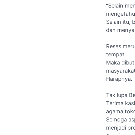
“Selain me
mengetahui
Selain itu,
dan menya
Reses meru
tempat.
Maka dibut
masyarakat
Harapnya.
Tak lupa B
Terima kas
agama,toko
Semoga aspi
menjadi pr