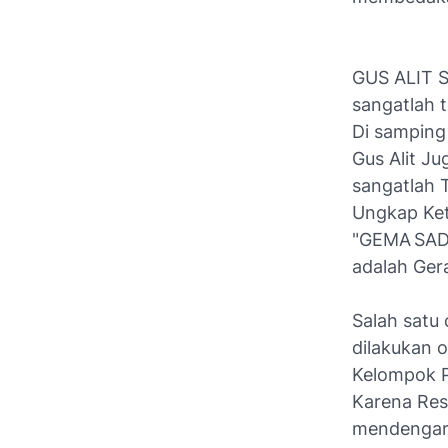
GUS ALIT S
sangatlah t
Di samping
Gus Alit Ju
sangatlah 
Ungkap Ke
"GEMA SA
adalah Ger
Salah satu
dilakukan o
Kelompok 
Karena Res
mendengark