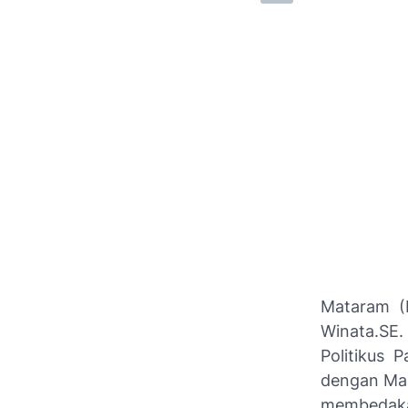
Mataram (N
Winata.SE.
Politikus P
dengan Mas
membedakan