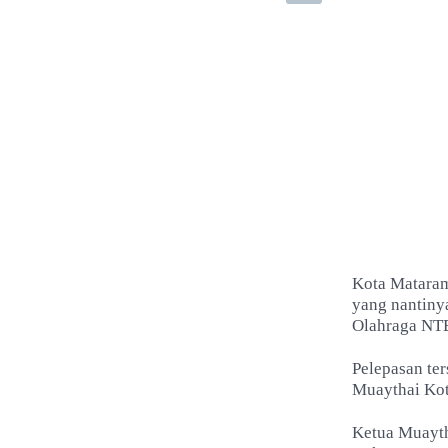
Kota Mataram
yang nantiny
Olahraga NTB
Pelepasan te
Muaythai Ko
Ketua Muayt