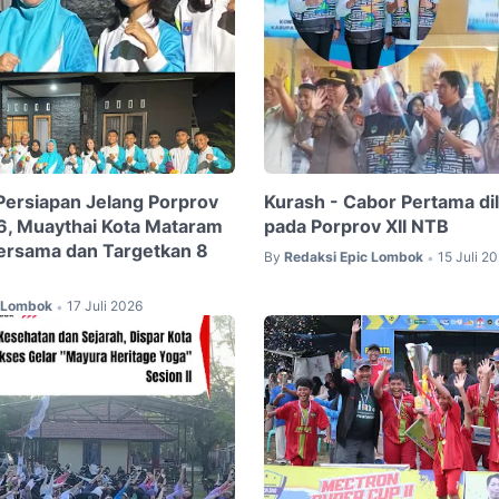
ersiapan Jelang Porprov
Kurash - Cabor Pertama d
6, Muaythai Kota Mataram
pada Porprov XII NTB
ersama dan Targetkan 8
By
Redaksi Epic Lombok
15 Juli 2
•
c Lombok
17 Juli 2026
•