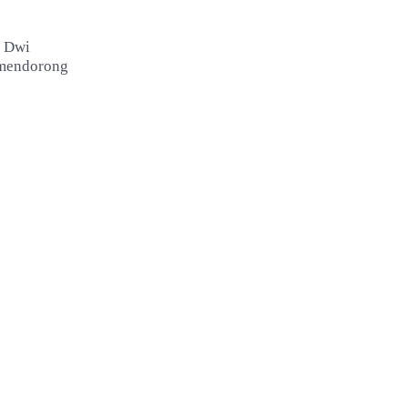
m Dwi
 mendorong