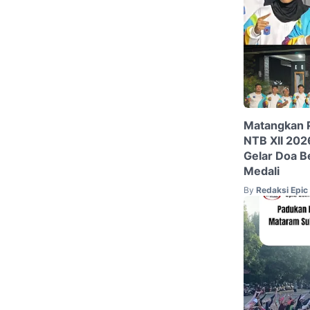
Matangkan P
NTB XII 202
Gelar Doa B
Medali
By
Redaksi Epi