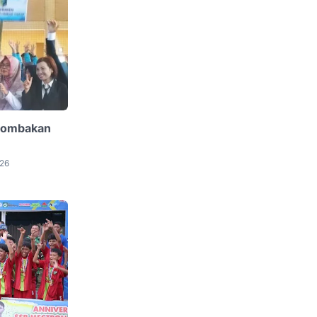
ilombakan
026