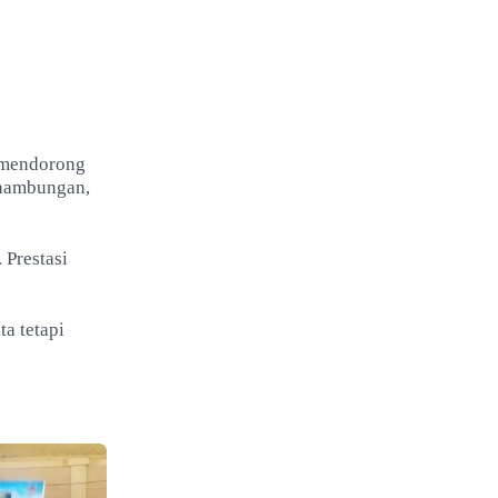
 mendorong
inambungan,
 Prestasi
a tetapi