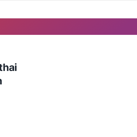
thai
n