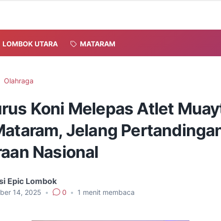
LOMBOK UTARA
MATARAM
Olahraga
rus Koni Melepas Atlet Muay
Mataram, Jelang Pertandinga
raan Nasional
si Epic Lombok
ber 14, 2025
•
0
•
1
menit membaca