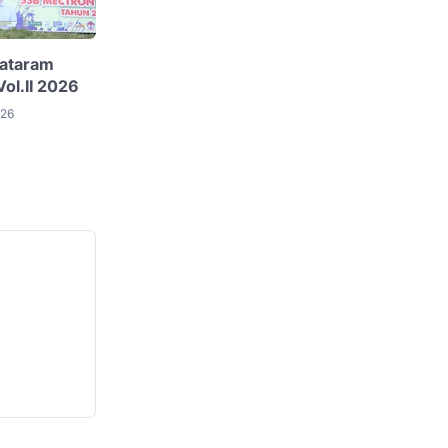
Mataram
ol.II 2026
026