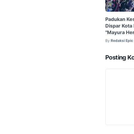
Padukan Kes
Dispar Kota
"Mayura Heri
By
Redaksi Epi
Posting K