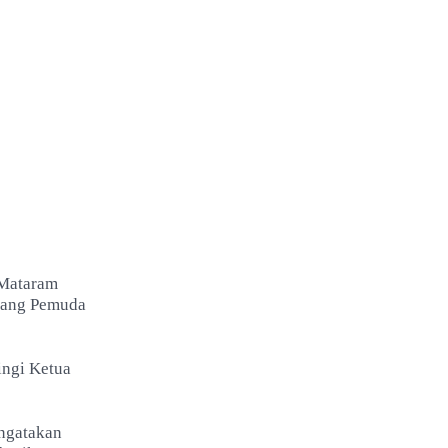
 Mataram
ggang Pemuda
ingi Ketua
engatakan