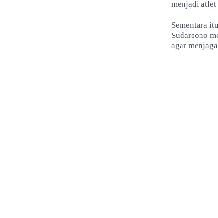
menjadi atle
Sementara it
Sudarsono me
agar menjaga 