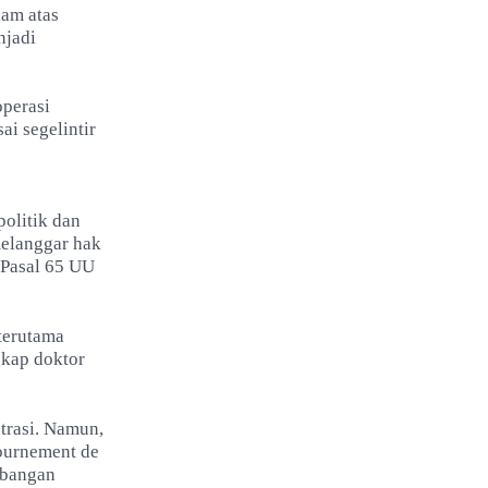
lam atas
njadi
operasi
ai segelintir
politik dan
melanggar hak
 Pasal 65 UU
terutama
gkap doktor
trasi. Namun,
tournement de
mbangan