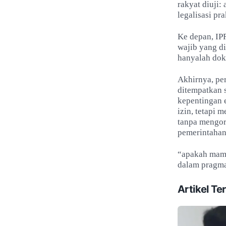
rakyat diuji
legalisasi pra
Ke depan, IPR
wajib yang di
hanyalah dok
Akhirnya, pe
ditempatkan 
kepentingan 
izin, tetapi 
tanpa mengorb
pemerintaha
“apakah mamp
dalam pragma
Artikel Ter