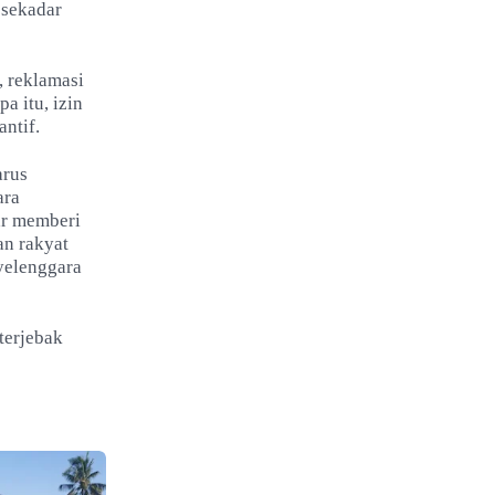
 sekadar
, reklamasi
a itu, izin
ntif.
arus
ara
ar memberi
an rakyat
nyelenggara
terjebak