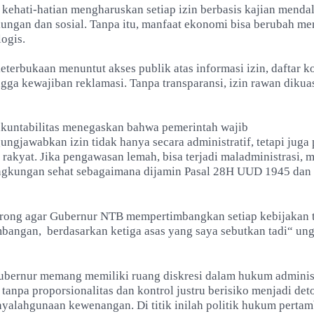
 kehati-hatian mengharuskan setiap izin berbasis kajian menda
ungan dan sosial. Tanpa itu, manfaat ekonomi bisa berubah me
logis.
eterbukaan menuntut akses publik atas informasi izin, daftar k
gga kewajiban reklamasi. Tanpa transparansi, izin rawan dikuas
 akuntabilitas menegaskan bahwa pemerintah wajib
gjawabkan izin tidak hanya secara administratif, tetapi juga 
rakyat. Jika pengawasan lemah, bisa terjadi maladministrasi, 
ingkungan sehat sebagaimana dijamin Pasal 28H UUD 1945 dan
ong agar Gubernur NTB mempertimbangkan setiap kebijakan 
ambangan,
berdasarkan ketiga asas yang saya sebutkan tadi“ un
, gubernur memang memiliki ruang diskresi dalam hukum adminis
 tanpa proporsionalitas dan kontrol justru berisiko menjadi de
alahgunaan kewenangan. Di titik inilah politik hukum perta