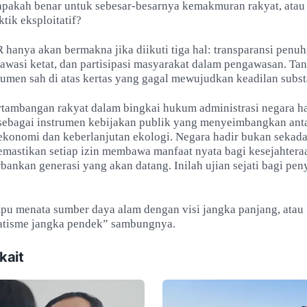
: apakah benar untuk sebesar-besarnya kemakmuran rakyat, atau
ktik eksploitatif?
 hanya akan bermakna jika diikuti tiga hal: transparansi penuh
awasi ketat, dan partisipasi masyarakat dalam pengawasan. Tanp
umen sah di atas kertas yang gagal mewujudkan keadilan substa
rtambangan rakyat dalam bingkai hukum administrasi negara h
sebagai instrumen kebijakan publik yang menyeimbangkan ant
ekonomi dan keberlanjutan ekologi. Negara hadir bukan sekad
memastikan setiap izin membawa manfaat nyata bagi kesejahtera
ankan generasi yang akan datang. Inilah ujian sejati bagi pe
n
u menata sumber daya alam dengan visi jangka panjang, atau 
tisme jangka pendek” sambungnya.
kait