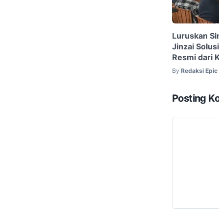
Luruskan Si
Jinzai Solus
Resmi dari
By
Redaksi Epi
Posting K