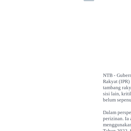
NTB - Gubern
Rakyat (IPR)
tambang raky
sisi lain, kr
belum sepenu
Dalam perspek
perizinan. Ia
menggunakan 
Tahun 2022. S