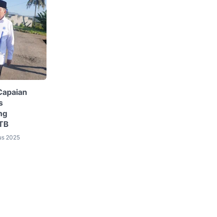
Capaian
s
ng
NTB
us 2025