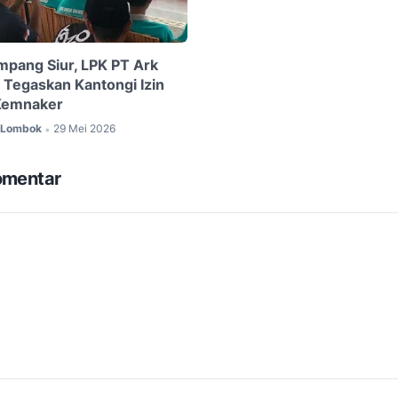
mpang Siur, LPK PT Ark
i Tegaskan Kantongi Izin
 Kemnaker
c Lombok
29 Mei 2026
•
omentar