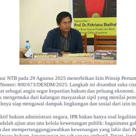
ur NTB pada 29 Agustus 2025 menerbitkan Izin Prinsip Perta
 Nomor: 800/673/DESDM/2025. Langkah ini disambut suka cita
at sebagai angin segar kepastian hukum dan peluang ekonomi.
itik mengemuka dari kalangan masyarakat sipil yang menilai pem
hnya siap mengawal dampak lingkungan dan sosial dari izin in
tif hukum administrasi negara, IPR bukan hanya soal legalitas
 adalah ujian atas tata kelola kewenangan publik: bagaimana g
dan mempertanggungjawabkan kewenangan yang lahir dari Pe
ecara hukum, kewenangan itu sah secara atributif. Tetapi, legal