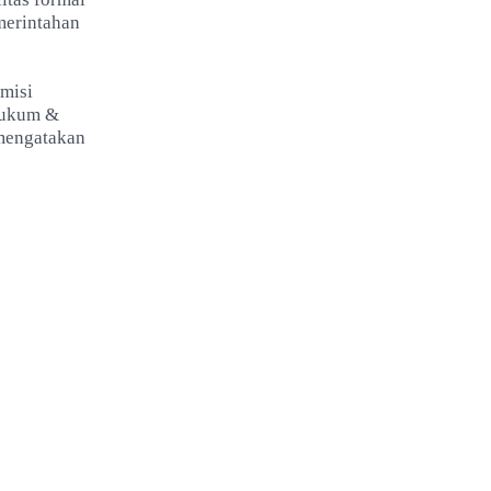
merintahan
misi
Hukum &
engatakan