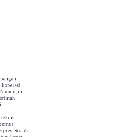
mbangan
 koperasi
 Namun, di
erintah
i.
 teknis
ubernur
rpres No. 55
itas formal