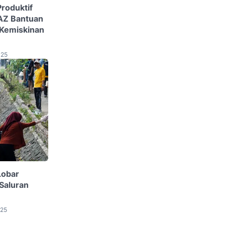
roduktif
LAZ Bantuan
 Kemiskinan
025
Lobar
Saluran
025