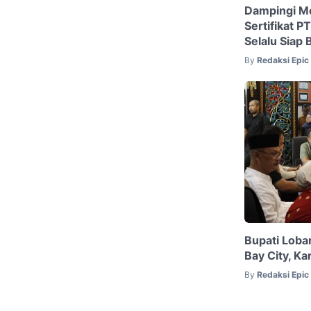
Dampingi M
Sertifikat P
Selalu Siap
By
Redaksi Epi
Bupati Loba
Bay City, K
By
Redaksi Epi