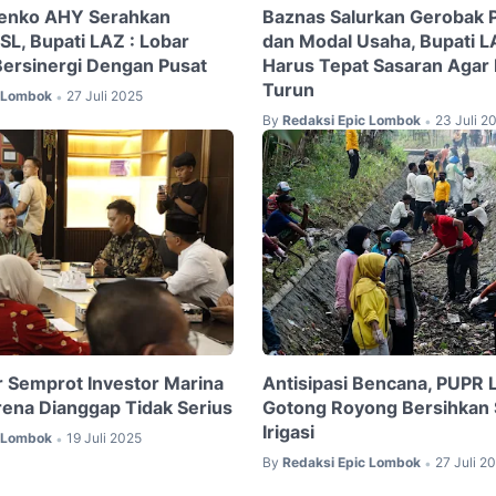
enko AHY Serahkan
Baznas Salurkan Gerobak P
TSL, Bupati LAZ : Lobar
dan Modal Usaha, Bupati 
 Bersinergi Dengan Pusat
Harus Tepat Sasaran Agar
Turun
c Lombok
27 Juli 2025
•
By
Redaksi Epic Lombok
23 Juli 2
•
r Semprot Investor Marina
Antisipasi Bencana, PUPR 
arena Dianggap Tidak Serius
Gotong Royong Bersihkan 
Irigasi
c Lombok
19 Juli 2025
•
By
Redaksi Epic Lombok
27 Juli 2
•