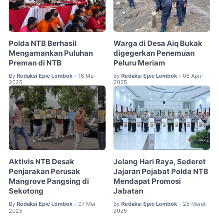
Polda NTB Berhasil
Warga di Desa Aiq Bukak
Mengamankan Puluhan
digegerkan Penemuan
Preman di NTB
Peluru Meriam
By
Redaksi Epic Lombok
16 Mei
By
Redaksi Epic Lombok
06 April
•
•
2025
2025
Aktivis NTB Desak
Jelang Hari Raya, Sederet
Penjarakan Perusak
Jajaran Pejabat Polda NTB
Mangrove Pangsing di
Mendapat Promosi
Sekotong
Jabatan
By
Redaksi Epic Lombok
07 Mei
By
Redaksi Epic Lombok
25 Maret
•
•
2025
2025