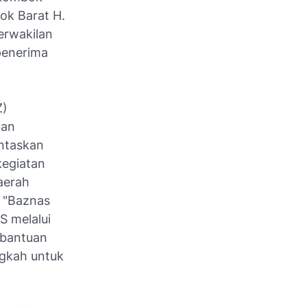
bok Barat H.
erwakilan
penerima
Z)
dan
ntaskan
kegiatan
aerah
 "Baznas
S melalui
 bantuan
ngkah untuk