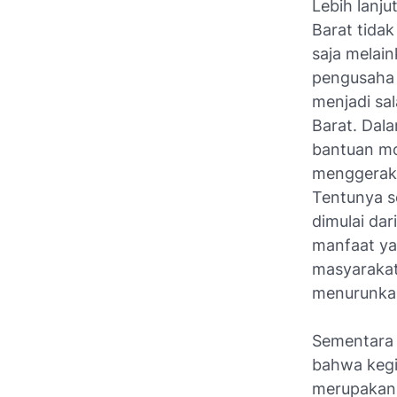
Lebih lanj
Barat tida
saja melai
pengusaha 
menjadi sa
Barat. Dal
bantuan mo
menggerak
Tentunya s
dimulai dar
manfaat y
masyarakat
menurunkan
Sementara 
bahwa kegi
merupakan 