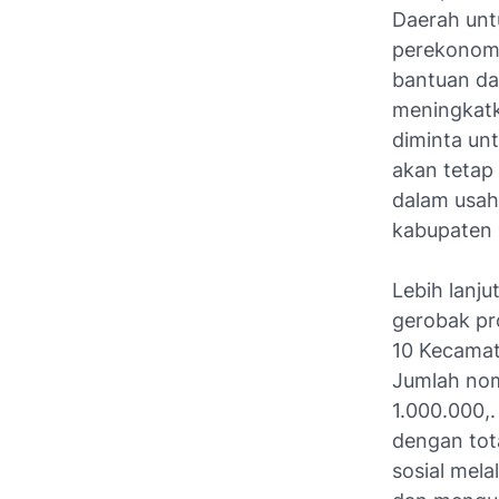
Daerah unt
perekonomi
bantuan da
meningkatk
diminta un
akan tetap
dalam usah
kabupaten 
Lebih lanj
gerobak pr
10 Kecamat
Jumlah nom
1.000.000,
dengan tota
sosial mela