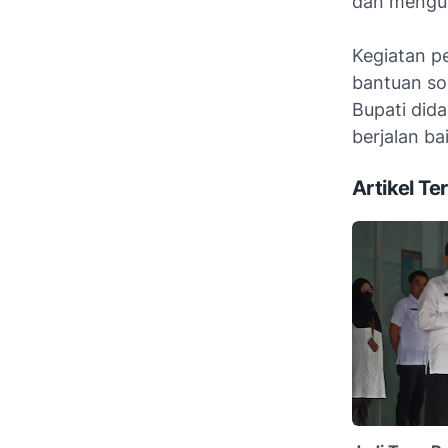
dan mengur
Kegiatan pe
bantuan so
Bupati did
berjalan ba
Artikel Ter