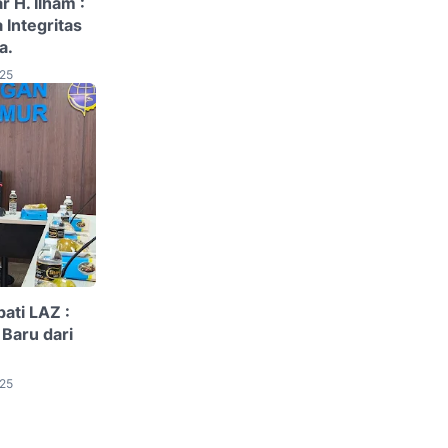
 H. Ilham :
Integritas
a.
025
ati LAZ :
 Baru dari
025