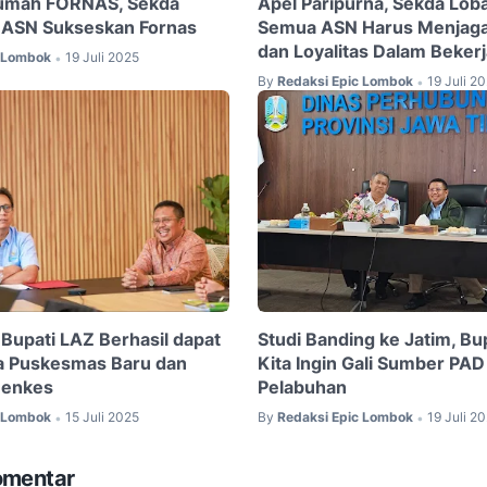
Rumah FORNAS, Sekda
Apel Paripurna, Sekda Lobar
 ASN Sukseskan Fornas
Semua ASN Harus Menjaga 
dan Loyalitas Dalam Bekerj
c Lombok
19 Juli 2025
•
By
Redaksi Epic Lombok
19 Juli 2
•
 Bupati LAZ Berhasil dapat
Studi Banding ke Jatim, Bup
a Puskesmas Baru dan
Kita Ingin Gali Sumber PAD
Menkes
Pelabuhan
c Lombok
15 Juli 2025
By
Redaksi Epic Lombok
19 Juli 2
•
•
omentar