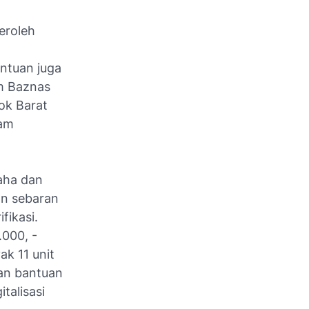
n
eroleh
ntuan juga
am Baznas
ok Barat
ram
aha dan
an sebaran
fikasi.
.000, -
k 11 unit
ian bantuan
talisasi