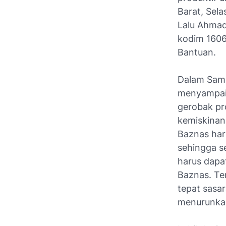
Barat, Sela
Lalu Ahmad
kodim 1606
Bantuan.
Dalam Samb
menyampaik
gerobak pr
kemiskinan
Baznas har
sehingga s
harus dapa
Baznas. Te
tepat sasar
menurunkan