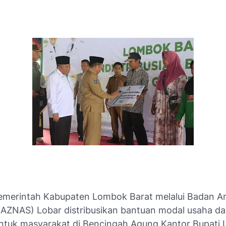
emerintah Kabupaten Lombok Barat melalui Badan Am
BAZNAS) Lobar distribusikan bantuan modal usaha d
untuk masyarakat di Bencingah Agung Kantor Bupati