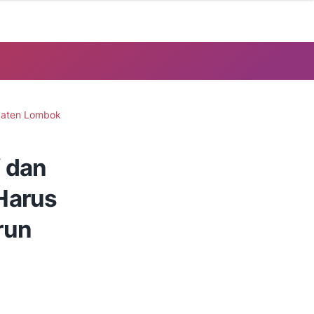
paten Lombok
f dan
Harus
run