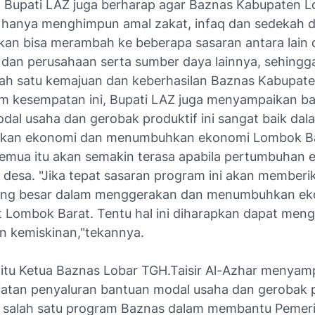
ut Bupati LAZ juga berharap agar Baznas Kabupaten 
k hanya menghimpun amal zakat, infaq dan sedekah 
nkan bisa merambah ke beberapa sasaran antara lain 
dan perusahaan serta sumber daya lainnya, sehingga
lah satu kemajuan dan keberhasilan Baznas Kabupa
am kesempatan ini, Bupati LAZ juga menyampaikan 
dal usaha dan gerobak produktif ini sangat baik da
kan ekonomi dan menumbuhkan ekonomi Lombok Ba
emua itu akan semakin terasa apabila pertumbuhan e
i desa. "Jika tepat sasaran program ini akan memberi
ang besar dalam menggerakan dan menumbuhkan e
 Lombok Barat. Tentu hal ini diharapkan dapat meng
 kemiskinan,"tekannya.
itu Ketua Baznas Lobar TGH.Taisir Al-Azhar menyam
atan penyaluran bantuan modal usaha dan gerobak pr
salah satu program Baznas dalam membantu Pemer