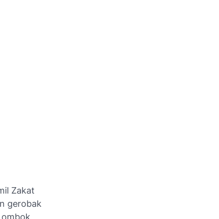
il Zakat
an gerobak
 Lombok