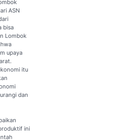
Lombok
dari ASN
dari
 bisa
ten Lombok
bahwa
lam upaya
rat.
konomi itu
kan
konomi
urangi dan
paikan
oduktif ini
intah