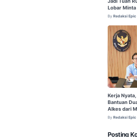
Jadi Tuan 
Lobar Minta
By
Redaksi Epi
Kerja Nyata,
Bantuan Du
Alkes dari 
By
Redaksi Epi
Posting K