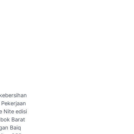
kebersihan
 Pekerjaan
Nite edisi
mbok Barat
gan Baiq