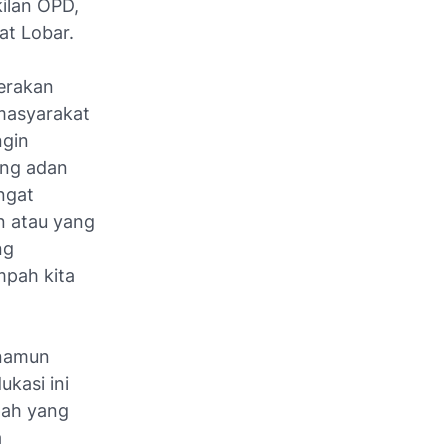
kilan OPD,
at Lobar.
erakan
masyarakat
ngin
ng adan
ngat
n atau yang
ng
mpah kita
 namun
kasi ini
pah yang
a