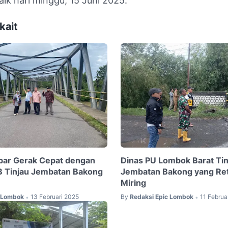
alk hari minggu, 15 Juni 2025.
kait
bar Gerak Cepat dengan
Dinas PU Lombok Barat Tin
B Tinjau Jembatan Bakong
Jembatan Bakong yang Re
Miring
c Lombok
13 Februari 2025
By
Redaksi Epic Lombok
11 Februa
•
•