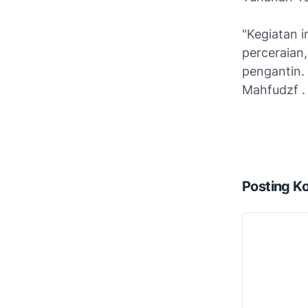
"Kegiatan i
perceraian
pengantin.
Mahfudzf .
Posting K