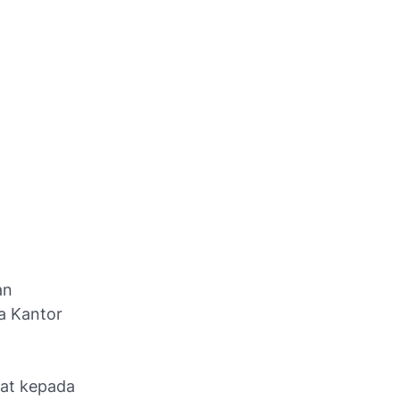
an
la Kantor
aat kepada