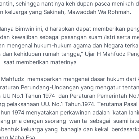
antin, sehingga nantinya kehidupan pasca menikah 
n keluarga yang Sakinah, Mawaddah Wa Rohmah.
anya Bimwin ini, diharapkan dapat memberikan pen
k dan kewajiban sebagai pasangan suami/istri serta 
an mengenai hukum-hukum agama dan Negara terkai
 dan kehidupan rumah tangga,” Ujar H Mahfudz Pe
g saat memberikan materinya
 H Mahfudz memaparkan mengenai dasar hukum dari 
 Peraturan Perundang-Undangan yang mengatur tenta
 UU No.1 Tahun 1974 dan Peraturan Pemerintah No
ng pelaksanaan UU. No.1 Tahun.1974. Terutama Pasal 
hun 1974 menyatakan perkawinan adalah ikatan lahir
rang pria dengan seorang wanita sebagai suami ist
bentuk keluarga yang bahagia dan kekal berdasar
ang Maha Esa.