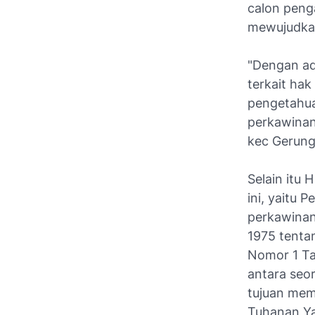
calon peng
mewujudka
"Dengan ad
terkait ha
pengetahu
perkawinan
kec Gerun
Selain itu
ini, yaitu
perkawinan
1975 tenta
Nomor 1 Ta
antara seo
tujuan mem
Tuhanan Y