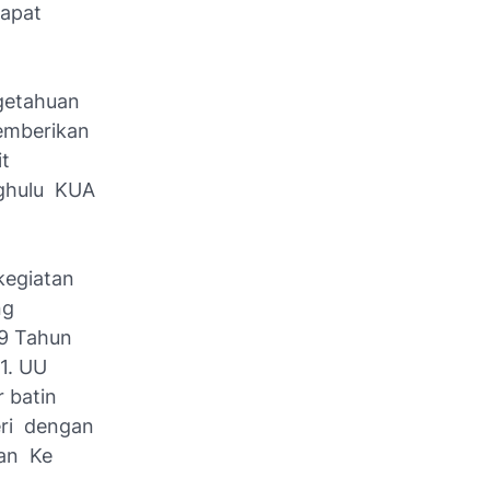
dapat
getahuan
memberikan
t
nghulu KUA
kegiatan
ng
.9 Tahun
1. UU
 batin
eri dengan
kan Ke