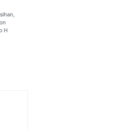
sihan,
lon
p H