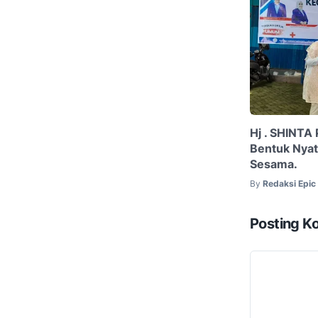
Hj . SHINTA
Bentuk Nya
Sesama.
By
Redaksi Epi
Posting K