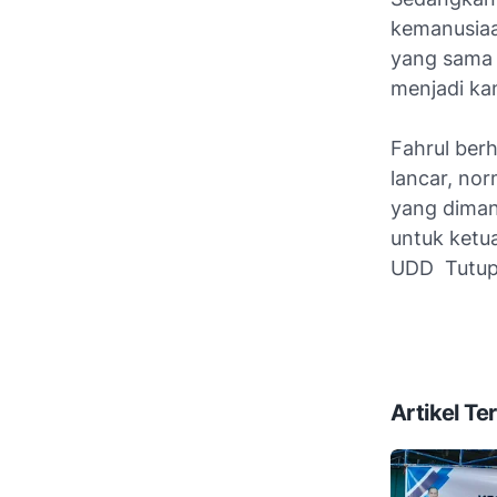
kemanusiaa
yang sama 
menjadi ka
Fahrul ber
lancar, no
yang diman
untuk ketu
UDD Tutup
Artikel Ter