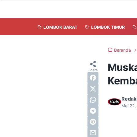
LOMBOK BARAT
LOMBOK TIMUR
Beranda
Muska
Kemba
Redak
Mei 22