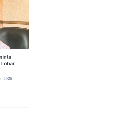
minta
 Lobar
ri 2025