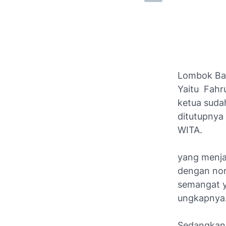
Lombok Bar
Yaitu Fahr
ketua suda
ditutupnya
WITA.
yang menja
dengan nor
semangat 
ungkapnya
Sedangkan u