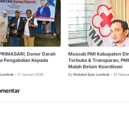
 PRIMASARI, Donor Darah
Muscab PMI Kabupaten Di
ta Pengabdian Kepada
Terbuka & Transparan, PMI
Malah Belum Koordinasi
c Lombok
17 Januari 2026
By
Redaksi Epic Lombok
22 Februa
•
•
omentar