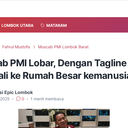
LOMBOK UTARA
MATARAM
Fahrul Mustofa
Muscab PMI Lombok Barat
b PMI Lobar, Dengan Tagline 
li ke Rumah Besar kemanusi
si Epic Lombok
, 2025
•
0
•
1
menit membaca