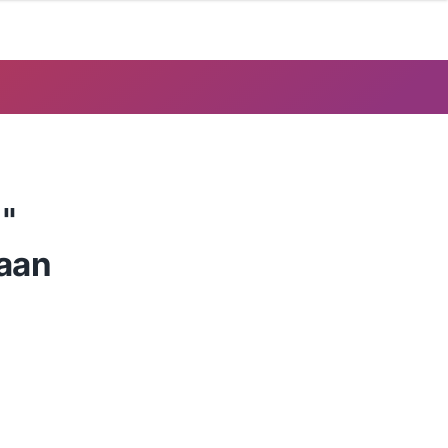
"
aan