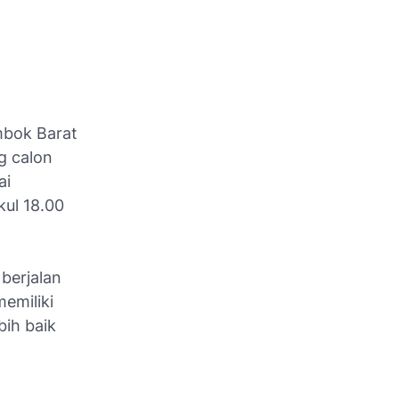
ombok Barat
g calon
ai
kul 18.00
berjalan
emiliki
ih baik