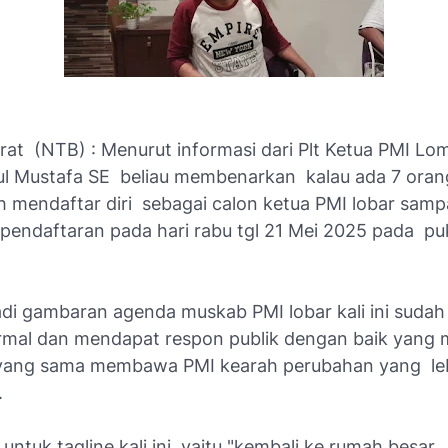
at (NTB) : Menurut informasi dari Plt Ketua PMI L
ul Mustafa SE beliau membenarkan kalau ada 7 oran
h mendaftar diri sebagai calon ketua PMI lobar samp
 pendaftaran pada hari rabu tgl 21 Mei 2025 pada pu
di gambaran agenda muskab PMI lobar kali ini sudah 
mal dan mendapat respon publik dengan baik yang m
yang sama membawa PMI kearah perubahan yang leb
.
ntuk tagline kali ini yaitu "kembali ke rumah besar