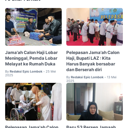
Jama'ah Calon Haji Lobar
Pelepasan Jama'ah Calon
Meninggal, Pemda Lobar
Haji, Bupati LAZ : Kita
Melayat ke Rumah Duka
Harus Banyak bersabar
dan Berserah diri
By
Redaksi Epic Lombok
25 Mei
•
2025
By
Redaksi Epic Lombok
13 Mei
•
2025
Pelepasan Jama'ah Calon
Baru 53 Persen Jamaah