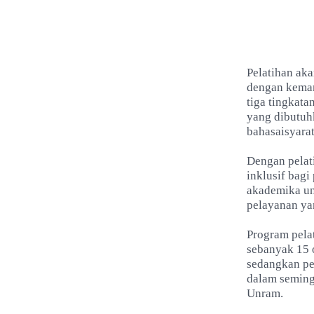
Pelatihan ak
dengan kemamp
tiga tingkat
yang dibutuh
bahasaisyarat
Dengan pelat
inklusif bagi
akademika un
pelayanan yan
Program pelat
sebanyak 15 
sedangkan pe
dalam seming
Unram.