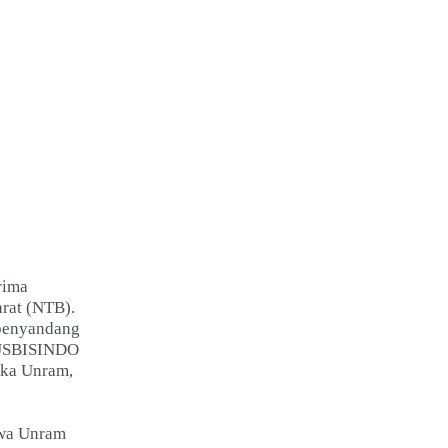
rima
rat (NTB).
 penyandang
 PUSBISINDO
ika Unram,
hwa Unram