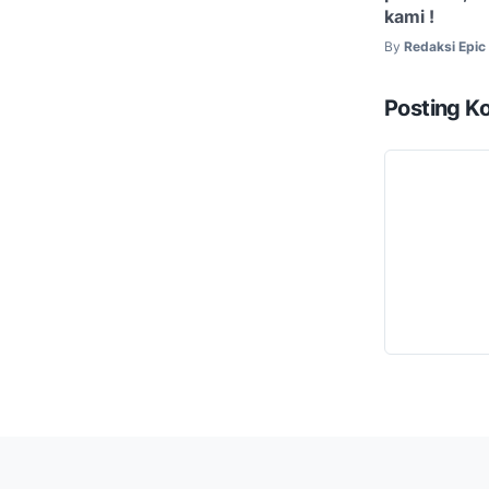
kami !
By
Redaksi Epi
Posting K