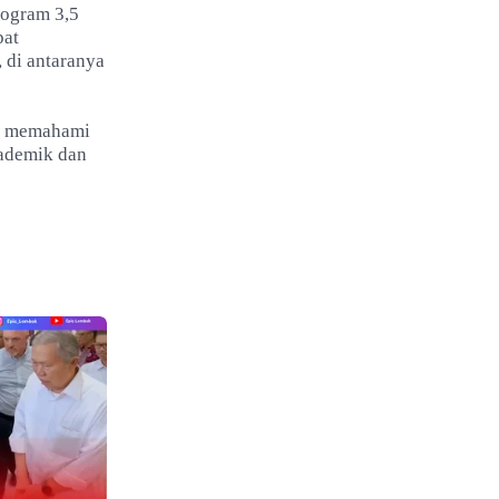
rogram 3,5
pat
 di antaranya
ih memahami
kademik dan