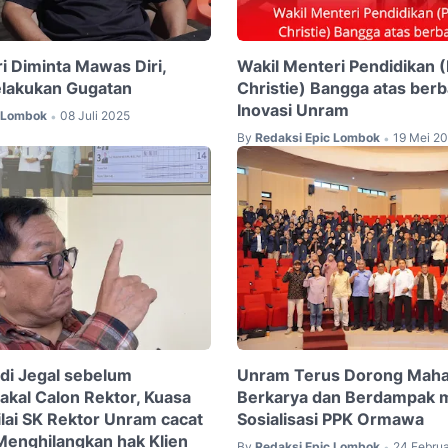
i Diminta Mawas Diri,
Wakil Menteri Pendidikan (P
lakukan Gugatan
Christie) Bangga atas berb
Inovasi Unram
c Lombok
08 Juli 2025
•
By
Redaksi Epic Lombok
19 Mei 2
•
di Jegal sebelum
Unram Terus Dorong Mah
akal Calon Rektor, Kuasa
Berkarya dan Berdampak m
ai SK Rektor Unram cacat
Sosialisasi PPK Ormawa
 Menghilangkan hak Klien
By
Redaksi Epic Lombok
24 Februa
•