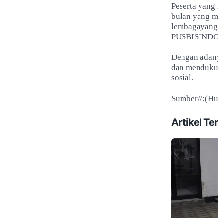
Peserta yang 
bulan yang m
lembagayang 
PUSBISINDO
Dengan adany
dan mendukun
sosial.
Sumber//:(H
Artikel Ter