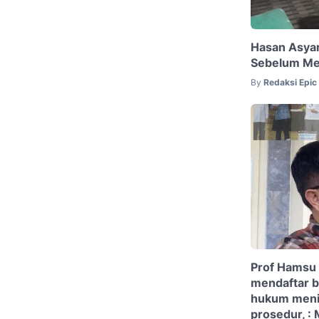
Hasan Asyar
Sebelum Me
By
Redaksi Epi
Prof Hamsu 
mendaftar b
hukum menil
prosedur, :