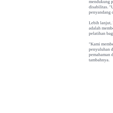
mendukung pe
disabilitas.
penyandang di
Lebih lanjut
adalah memb
pelatihan ba
"Kami membe
penyuluhan d
pemahaman da
tambahnya.