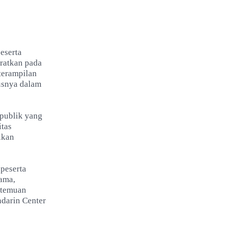
eserta
eratkan pada
terampilan
usnya dalam
publik yang
itas
ikan
 peserta
ama,
rtemuan
ndarin Center