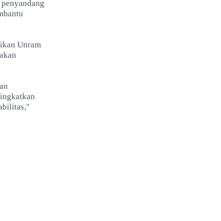
i penyandang
embantu
erikan Unram
rakan
an
ningkatkan
ilitas,"