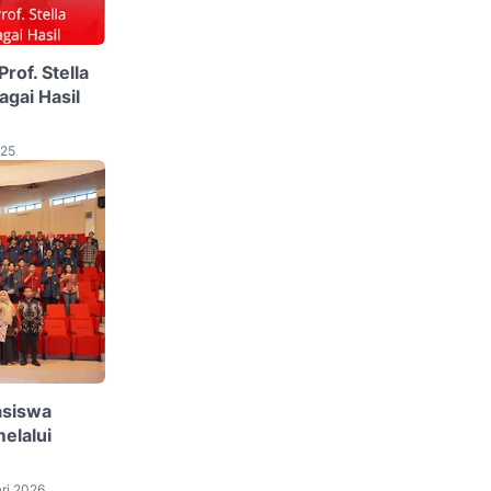
rof. Stella
agai Hasil
025
asiswa
elalui
ri 2026