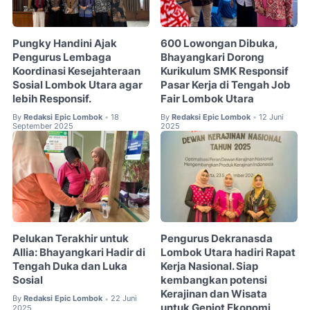
Pungky Handini Ajak
600 Lowongan Dibuka,
Pengurus Lembaga
Bhayangkari Dorong
Koordinasi Kesejahteraan
Kurikulum SMK Responsif
Sosial Lombok Utara agar
Pasar Kerja di Tengah Job
lebih Responsif.
Fair Lombok Utara
By
Redaksi Epic Lombok
18
By
Redaksi Epic Lombok
12 Juni
•
•
September 2025
2025
Pelukan Terakhir untuk
Pengurus Dekranasda
Allia: Bhayangkari Hadir di
Lombok Utara hadiri Rapat
Tengah Duka dan Luka
Kerja Nasional. Siap
Sosial
kembangkan potensi
Kerajinan dan Wisata
By
Redaksi Epic Lombok
22 Juni
•
untuk Genjot Ekonomi
2025