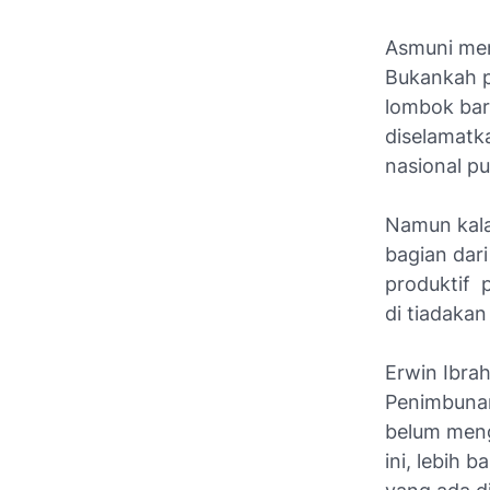
Asmuni me
Bukankah p
lombok bar
diselamatk
nasional p
Namun kala
bagian dar
produktif 
di tiadakan
Erwin Ibra
Penimbunan
belum menga
ini, lebih 