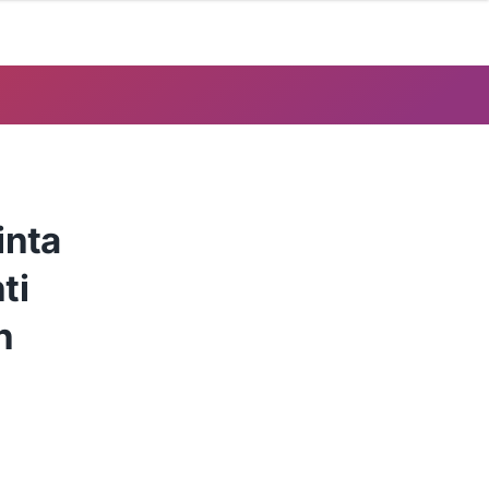
inta
ti
n