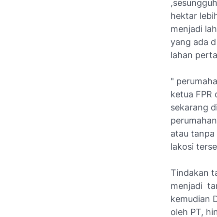
,sesungguh
hektar leb
menjadi la
yang ada d
lahan perta
" perumahan
ketua FPR 
sekarang d
perumahan,
atau tanpa
lakosi ter
Tindakan t
menjadi ta
kemudian D
oleh PT, h