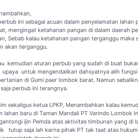
nambahkan,
erbub ini sebagai acuan dalam penyelamatan lahan p
at, mengingat ketahanan pangan di dalam daerah pe
an, Sebab kalau ketahanan pangan terganggu maka st
un akan terganggu.
u kemudian aturan perbub yang sudah di buat buka
i upaya untuk mengendalikan dahsyatnya alih fungsi
pertanian di Gumi paer lombok barat. Namun sebalik
 saja perbub ini terangnya.
him sekaligus ketua LPKP, Menambahkan kalau kemud
 lahan baru di Taman Mandali PT Varindo Lombok In
ntongi ijin Pemda atas aktivitas timbunan yang di l
baik tutup saja lah karna pihak PT tak taat atas huku