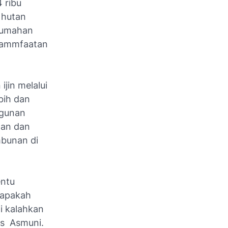
 ribu
 hutan
rumahan
emammfaatan
jin melalui
bih dan
ngunan
nan dan
mbunan di
entu
,apakah
i kalahkan
as Asmuni.