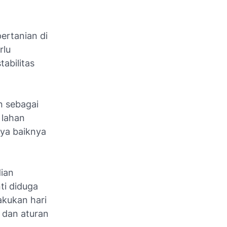
ertanian di
rlu
abilitas
n sebagai
 lahan
nya baiknya
ian
ti diduga
akukan hari
m dan aturan