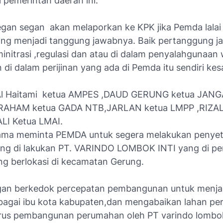
 pemerintah daerah ini.
egan segan akan melaporkan ke KPK jika Pemda lalai 
ang menjadi tanggung jawabnya. Baik pertanggung 
initrasi ,regulasi dan atau di dalam penyalahgunaa
 di dalam perijinan yang ada di Pemda itu sendiri kes
, Al Haitami ketua AMPES ,DAUD GERUNG ketua JAN
RAHAM ketua GADA NTB,JARLAN ketua LMPP ,RIZAL
LI Ketua LMAI.
ama meminta PEMDA untuk segera melakukan penye
yang di lakukan PT. VARINDO LOMBOK INTI yang di p
ng berlokasi di kecamatan Gerung.
gan berkedok percepatan pembangunan untuk menja
agai ibu kota kabupaten,dan mengabaikan lahan per
rus pembangunan perumahan oleh PT varindo lombok