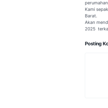
perumahan 
Kami sepa
Barat.
Akan menda
2025 terkai
Posting K