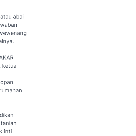
atau abai
jawaban
n wewenang
alnya.
GAKAR
 ketua
topan
erumahan
dikan
tanian
 inti