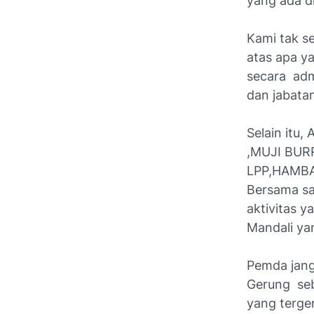
yang ada di
Kami tak s
atas apa y
secara adm
dan jabatan
Selain itu
,MUJI BUR
LPP,HAMBA
Bersama s
aktivitas 
Mandali ya
Pemda jan
Gerung seb
yang terge