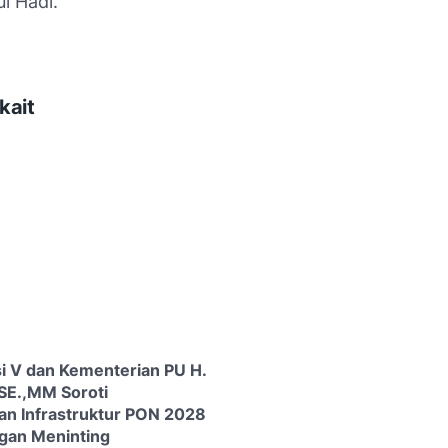
l Hadi.
kait
i V dan Kementerian PU H.
 SE.,MM Soroti
n Infrastruktur PON 2028
gan Meninting