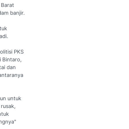
 Barat
am banjir.
tuk
adi.
litisi PKS
 Bintaro,
tai dan
iantaranya
un untuk
 rusak,
ntuk
angnya"