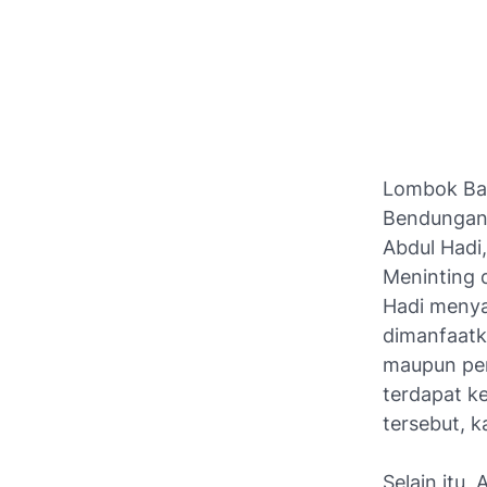
Lombok Bar
Bendungan 
Abdul Hadi
Meninting 
Hadi menya
dimanfaatk
maupun per
terdapat k
tersebut, 
Selain itu,