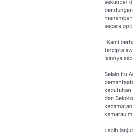
sekunder d
bendungan 
menambahk
secara opt
"Kami berh
tercipta s
lainnya sepe
Selain itu
pemanfaata
kebutuhan 
dan Sekoton
kecamatan 
kemarau m
Lebih lanj