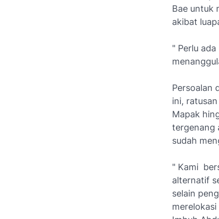
Bae untuk 
akibat lua
" Perlu ad
menanggula
Persoalan d
ini, ratusa
Mapak hing
tergenang 
sudah men
" Kami ber
alternatif
selain pen
merelokasi