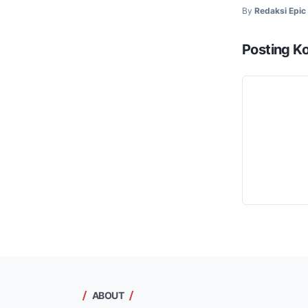
By
Redaksi Epi
Posting K
ABOUT