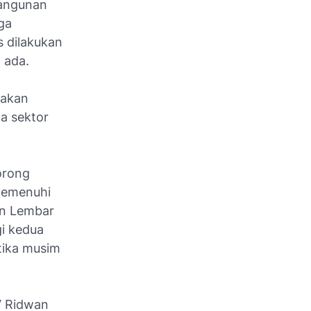
bangunan
ga
 dilakukan
 ada.
 akan
a sektor
orong
 memenuhi
an Lembar
gi kedua
tika musim
V Ridwan