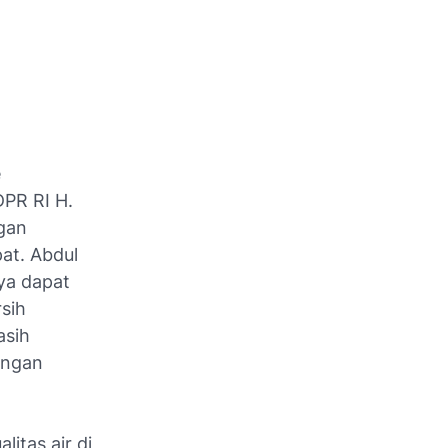
e
DPR RI H.
gan
at. Abdul
ya dapat
sih
asih
ungan
itas air di