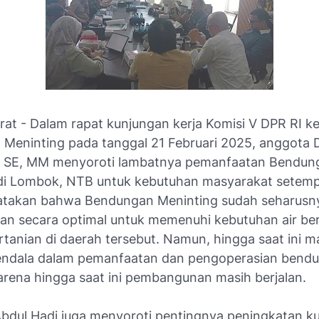
at - Dalam rapat kunjungan kerja Komisi V DPR RI k
Meninting pada tanggal 21 Februari 2025, anggota 
, SE, MM menyoroti lambatnya pemanfaatan Bendun
di Lombok, NTB untuk kebutuhan masyarakat setemp
takan bahwa Bendungan Meninting sudah seharusn
an secara optimal untuk memenuhi kebutuhan air ber
tanian di daerah tersebut. Namun, hingga saat ini m
endala dalam pemanfaatan dan pengoperasian bend
karena hingga saat ini pembangunan masih berjalan.
 Abdul Hadi juga menyoroti pentingnya peningkatan kual