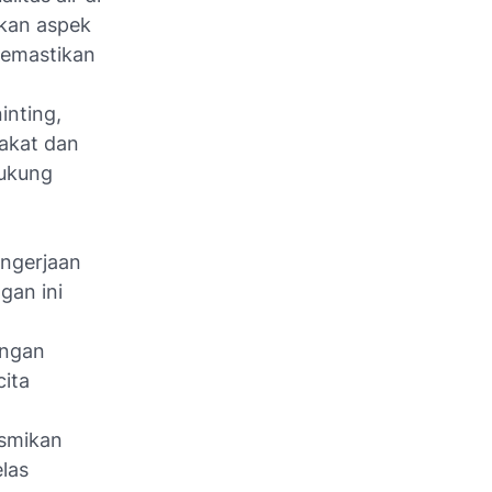
ikan aspek
memastikan
nting,
akat dan
dukung
engerjaan
gan ini
ungan
cita
esmikan
las