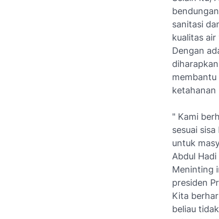
bendungan 
sanitasi d
kualitas air
Dengan ada
diharapkan
membantu m
ketahanan
" Kami ber
sesuai sis
untuk masy
Abdul Had
Meninting 
presiden P
Kita berha
beliau tid