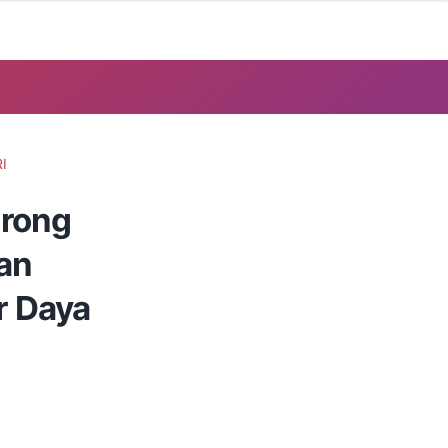
I
orong
an
r Daya