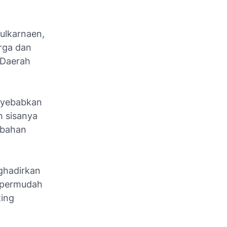
ulkarnaen,
rga dan
 Daerah
enyebabkan
n sisanya
 bahan
ghadirkan
mpermudah
ting