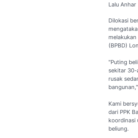
Lalu Anhar
Dilokasi b
mengatakan
melakukan 
(BPBD) Lo
"Puting bel
sekitar 30-
rusak seda
bangunan,"
Kami bersy
dari PPK B
koordinasi
beliung.