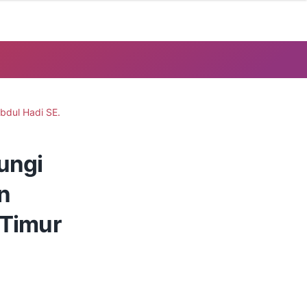
Abdul Hadi SE.
ungi
n
 Timur