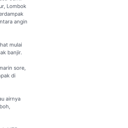
ur, Lombok
 terdampak
ntara angin
ihat mulai
k banjir.
marin sore,
mpak di
au airnya
boh,