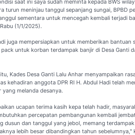
kondisi saat ini saya sudah meminta kepada BWS wil
ra turun meninjau tanggul sepanjang sungai, BPBD pe
nggul sementara untuk mencegah kembali terjadi ban
Rabu (1/1/2025).
adi juga mempersiapkan untuk memberikan bantuan
0 pack untuk korban terdampak banjir di Desa Ganti 
itu, Kades Desa Ganti Lalu Anhar menyampaikan rasa
tas kehadiran anggota DPR RI H. Abdul Hadi telah me
ir yang melanda desanya.
aikan ucapan terima kasih kepa telah hadir, masyara
mbutuhkan percepatan pembangunan kembali jemba
 dusun dan tanggul yang jebol, memang terdampak 
knya lebih besar dibandingkan tahun sebelumnya," 