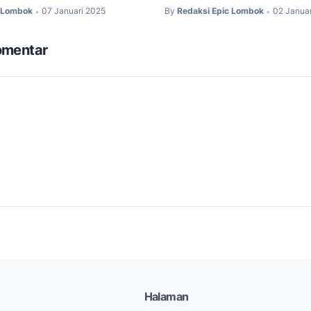
c Lombok
07 Januari 2025
By
Redaksi Epic Lombok
02 Janua
•
•
omentar
Halaman