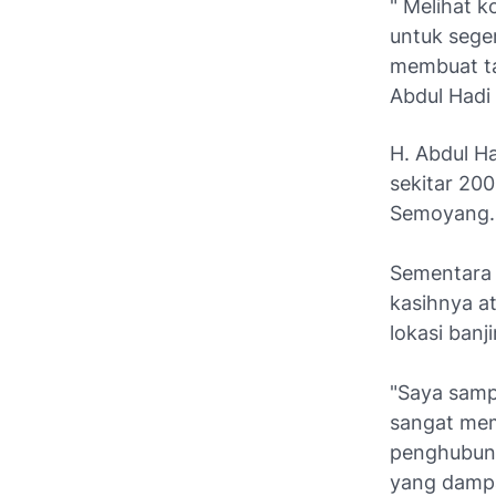
" Melihat 
untuk sege
membuat ta
Abdul Hadi 
H. Abdul H
sekitar 20
Semoyang.
Sementara 
kasihnya a
lokasi banj
"Saya samp
sangat me
penghubung
yang dampa