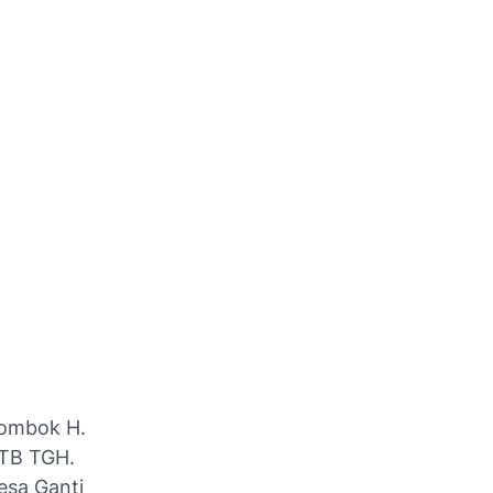
Lombok H.
NTB TGH.
esa Ganti