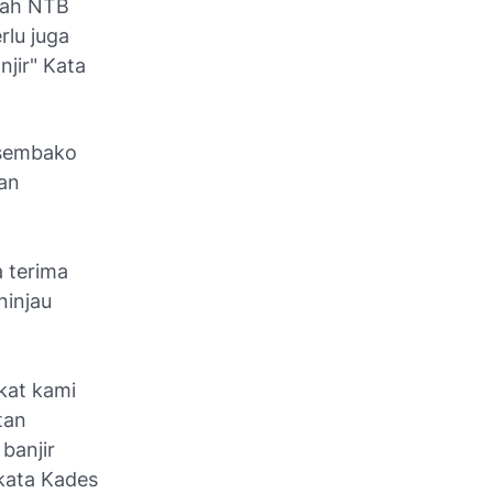
ayah NTB
rlu juga
jir" Kata
 sembako
dan
 terima
ninjau
kat kami
tan
banjir
kata Kades