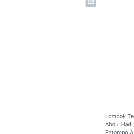
Lombok Ten
Abdul Hadi
Patompo Ad