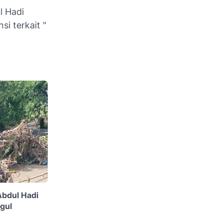
l Hadi
i terkait "
Abdul Hadi
gul