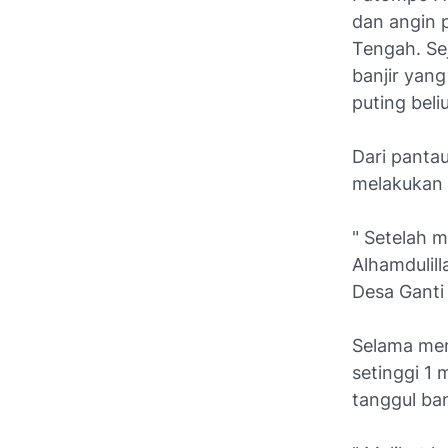
dan angin 
Tengah. Sej
banjir yan
puting bel
Dari pantau
melakukan 
" Setelah m
Alhamdulil
Desa Ganti
Selama men
setinggi 1
tanggul ban