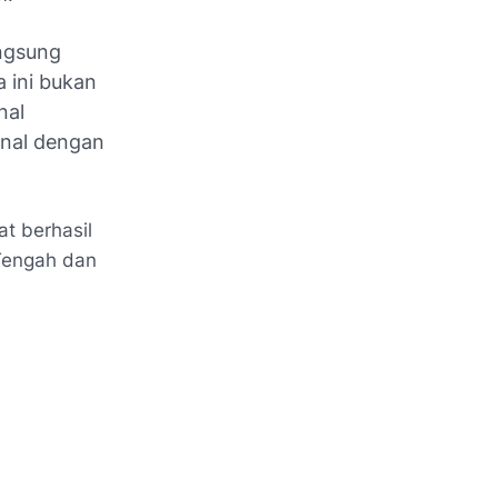
angsung
 ini bukan
nal
onal dengan
 berhasil
 Tengah dan