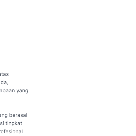
atas
nda,
ombaan yang
ang berasal
i tingkat
ofesional