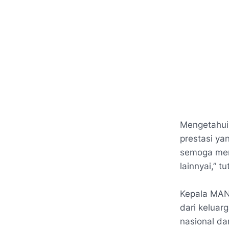
Mengetahui
prestasi ya
semoga men
lainnyai,” t
Kepala MAN
dari keluar
nasional da