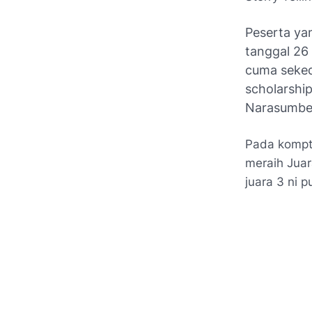
Peserta yan
tanggal 26
cuma sekeda
scholarshi
Narasumber 
Pada kompt
meraih Juar
juara 3 ni 