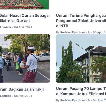
elar Nuzul Qur'an Sebagai
Unram Terima Penghargaan
ilai-nilai Qur'ani
Pengumpul Zakat Universit
di NTB
c Lombok
04 April 2024
•
By
Redaksi Epic Lombok
05 April 
•
Unram Pasang 70 Lampu T
am Bagikan Jajan Takjil
di Kampus Untuk Efisiensi 
c Lombok
05 April 2024
•
By
Redaksi Epic Lombok
04 April 
•