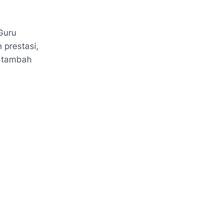
Guru
 prestasi,
” tambah