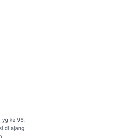
yg ke 96,
i di ajang
m.