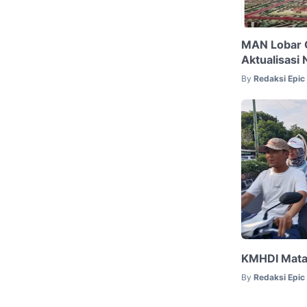
MAN Lobar G
Aktualisasi N
By
Redaksi Epi
KMHDI Matar
By
Redaksi Epi