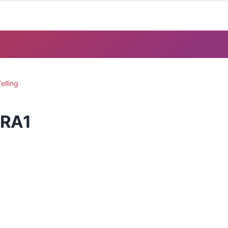
elling
ARA1