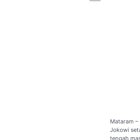
Mataram – K
Jokowi seta
tengah mas