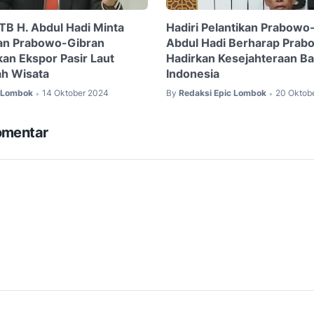
NTB H. Abdul Hadi Minta
Hadiri Pelantikan Prabowo
an Prabowo-Gibran
Abdul Hadi Berharap Prab
an Ekspor Pasir Laut
Hadirkan Kesejahteraan Ba
ah Wisata
Indonesia
c Lombok
14 Oktober 2024
By
Redaksi Epic Lombok
20 Oktob
•
•
omentar