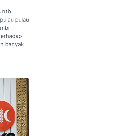
 ntb
pulau pulau
mbil
 terhadap
dan banyak