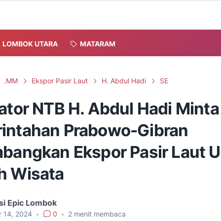
LOMBOK UTARA
MATARAM
.MM
Ekspor Pasir Laut
H. Abdul Hadi
SE
ator NTB H. Abdul Hadi Minta
intahan Prabowo-Gibran
mbangkan Ekspor Pasir Laut 
h Wisata
si Epic Lombok
r 14, 2024
•
0
•
2
menit membaca