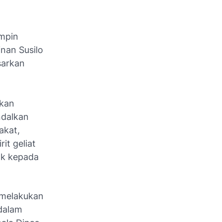
impin
nan Susilo
sarkan
akan
ndalkan
akat,
it geliat
ak kepada
n melakukan
 dalam