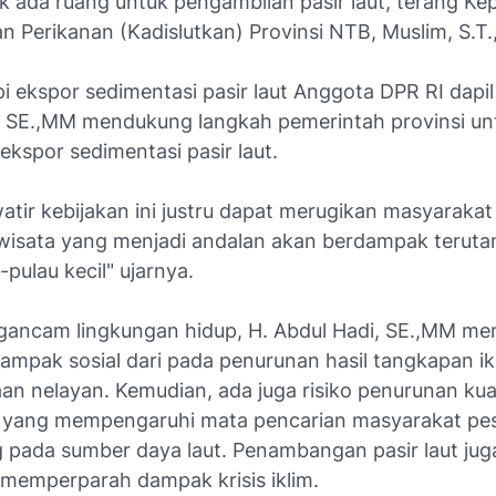
k ada ruang untuk pengambilan pasir laut, terang Ke
n Perikanan (Kadislutkan) Provinsi NTB, Muslim, S.T.,
 ekspor sedimentasi pasir laut Anggota DPR RI dapil
, SE.,MM mendukung langkah pemerintah provinsi unt
kspor sedimentasi pasir laut.
atir kebijakan ini justru dapat merugikan masyaraka
iwisata yang menjadi andalan akan berdampak teruta
-pulau kecil" ujarnya.
gancam lingkungan hidup, H. Abdul Hadi, SE.,MM m
dampak sosial dari pada penurunan hasil tangkapan i
an nelayan. Kemudian, ada juga risiko penurunan kua
 yang mempengaruhi mata pencarian masyarakat pes
 pada sumber daya laut. Penambangan pasir laut jug
 memperparah dampak krisis iklim.