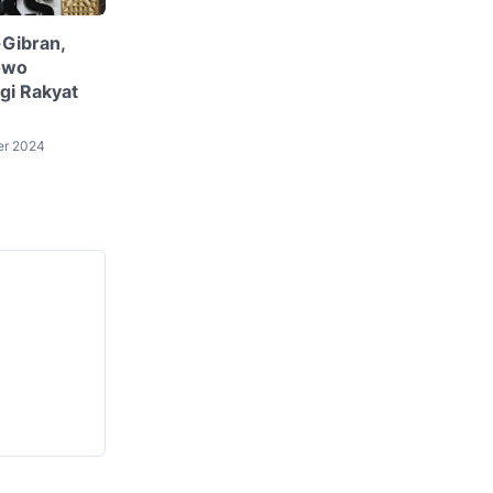
-Gibran,
owo
gi Rakyat
er 2024