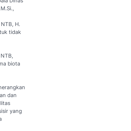
pala Dinas
M.Si.,
 NTB, H.
uk tidak
t NTB,
ma biota
enerangkan
kan dan
litas
isir yang
a