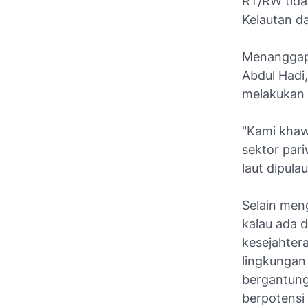
RT/RW tida
Kelautan da
Menanggapi
Abdul Hadi
melakukan e
"Kami khaw
sektor par
laut dipulau
Selain men
kalau ada 
kesejahtera
lingkungan
bergantung
berpotensi