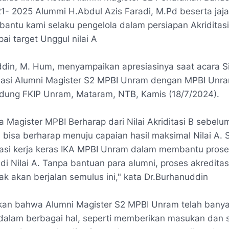
21- 2025
Alummi
H.Abdul Azis Faradi, M.Pd
beserta jaj
antu kami selaku pengelola dalam persiapan Akriditas
ai target Unggul nilai A
ddin, M. Hum,
menyampaikan apresiasinya saat acara Si
nasi Alumni Magister S2 MPBI Unram dengan MPBI Unra
edung FKIP Unram, Mataram, NTB, Kamis (18/7/2024).
a Magister MPBI Berharap dari Nilai Akriditasi B sebel
i bisa berharap menuju capaian hasil maksimal Nilai A.
si kerja keras IKA MPBI Unram dalam membantu proses
di Nilai A. Tanpa bantuan para alumni, proses akreditasi
ak akan berjalan semulus ini," kata
Dr.Burhanuddin
skan bahwa Alumni Magister S2 MPBI Unram telah bany
alam berbagai hal, seperti memberikan masukan dan s