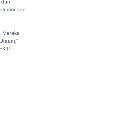
 dan
alumni dan
. Mereka
 Unram,"
FKIP