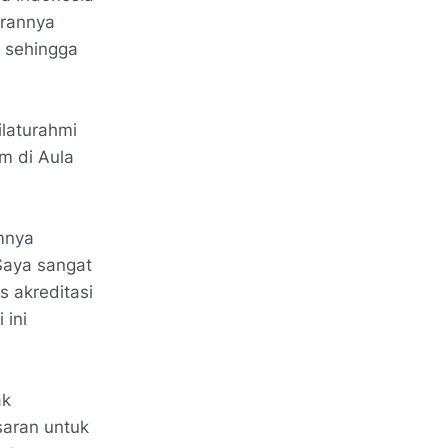
arannya
i sehingga
laturahmi
m di Aula
umnya
 Saya sangat
 akreditasi
 ini
ak
aran untuk