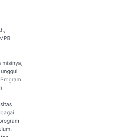
d
.,
 MPBI
 misinya,
 unggul
 Program
i
sitas
rbagai
 program
ulum,