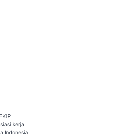
FKIP
iasi kerja
a Indonesia