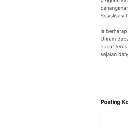
program kaj
penanganan
Sosislisasi
Ia berharap
Unram dapat
dapat teru
sejalan den
Posting K