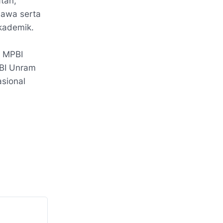
tan,
awa serta
kademik.
n MPBI
PBI Unram
asional