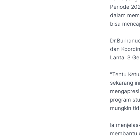
Periode 20
dalam
memb
bisa mencap
Dr.Burhanu
dan Koordi
Lantai 3 G
"Tentu Ketu
sekarang in
mengapresia
program stu
mungkin tid
Ia menjela
membantu d