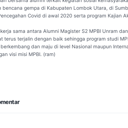
ian bersama alumni terkait kegiatan sosial kemasyaraka
 bencana gempa di Kabupaten Lombok Utara, di Sumb
 Pencegahan Covid di awal 2020 serta program Kajian A
 kerja sama antara Alumni Magister S2 MPBI Unram da
 terus terjalin dengan baik sehingga program studi M
s berkembang dan maju
di level Nasional maupun Intern
gan visi misi MPBI. (ram)
omentar