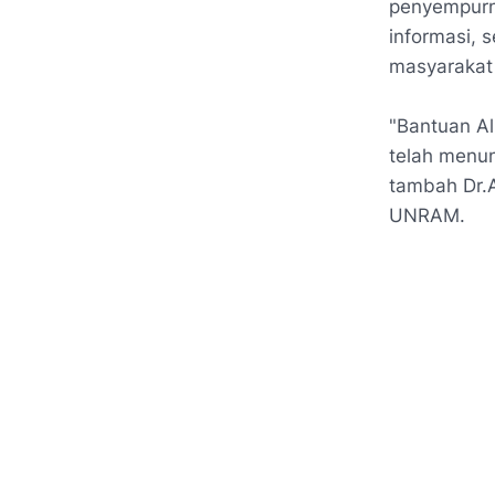
penyempurn
informasi,
masyarakat 
"Bantuan Al
telah menu
tambah Dr.A
UNRAM.