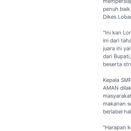
mempersiap
penuh baik 
Dikes Loba
"Ini kan L
ini dari ta
juara ini 
dari Bupati
beserta str
Kepala SMP
AMAN dilak
masyarakat
makanan se
berlabel hal
"Harapan k