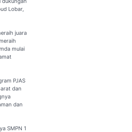
u dukungan
bud Lobar,
eraih juara
 meraih
emda mulai
Camat
ogram PJAS
arat dan
ngnya
 aman dan
nya SMPN 1