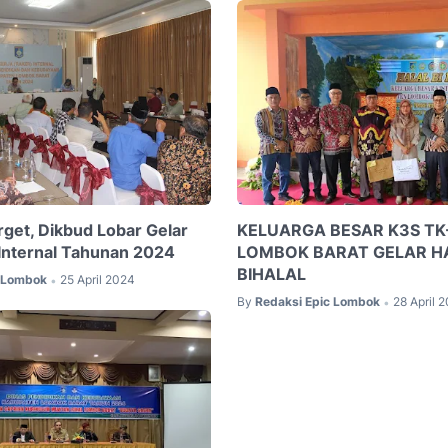
rget, Dikbud Lobar Gelar
KELUARGA BESAR K3S TK-
 Internal Tahunan 2024
LOMBOK BARAT GELAR H
BIHALAL
c Lombok
25 April 2024
•
By
Redaksi Epic Lombok
28 April 
•