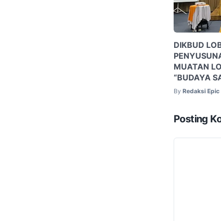
DIKBUD LO
PENYUSUNA
MUATAN LO
“BUDAYA S
By
Redaksi Epi
Posting K