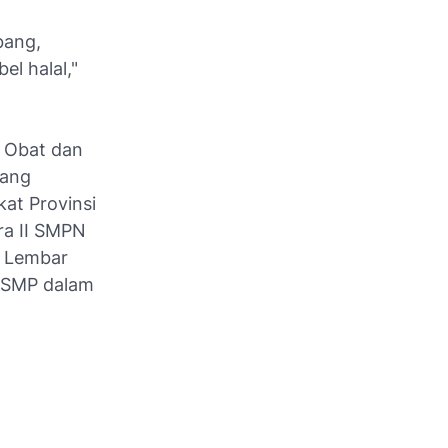
bang,
l halal,"
 Obat dan
tang
t Provinsi
ra II SMPN
1 Lembar
g SMP dalam