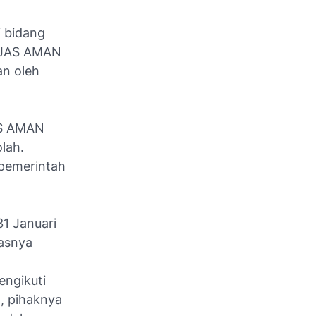
i bidang
 PJAS AMAN
an oleh
AS AMAN
lah.
pemerintah
1 Januari
lasnya
ngikuti
, pihaknya