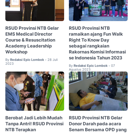
RSUD Provinsi NTB Gelar
RSUD Provinsi NTB
EMS Medical Director
ramaikan ajang Fun Walk
Course & Resuscitation
Right To Know Day
Academy Leadership
sebagai rangkaian
Workshop
Rakornas Komisi Informasi
se Indonesia Tahun 2023
By
Redaksi Epic Lombok
28 Juli
•
2023
By
Redaksi Epic Lombok
07
•
Agustus 2023
Berobat Jadi Lebih Mudah
RSUD Provinsi NTB Gelar
Tanpa Antri! RSUD Provinsi
Donor Darah pada acara
NTB Terapkan
Senam Bersama OPD yang