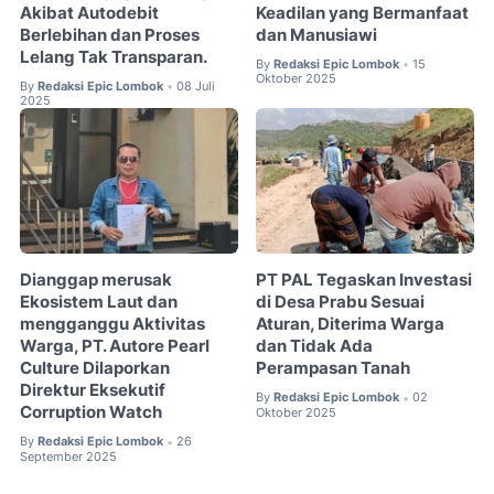
Akibat Autodebit
Keadilan yang Bermanfaat
Berlebihan dan Proses
dan Manusiawi
Lelang Tak Transparan.
By
Redaksi Epic Lombok
15
•
Oktober 2025
By
Redaksi Epic Lombok
08 Juli
•
2025
Dianggap merusak
PT PAL Tegaskan Investasi
Ekosistem Laut dan
di Desa Prabu Sesuai
mengganggu Aktivitas
Aturan, Diterima Warga
Warga, PT. Autore Pearl
dan Tidak Ada
Culture Dilaporkan
Perampasan Tanah
Direktur Eksekutif
By
Redaksi Epic Lombok
02
•
Corruption Watch
Oktober 2025
By
Redaksi Epic Lombok
26
•
September 2025