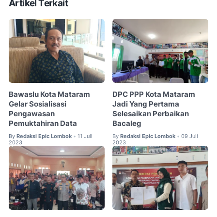
Artikel Terkait
Bawaslu Kota Mataram
DPC PPP Kota Mataram
Gelar Sosialisasi
Jadi Yang Pertama
Pengawasan
Selesaikan Perbaikan
Pemuktahiran Data
Bacaleg
By
Redaksi Epic Lombok
11 Juli
By
Redaksi Epic Lombok
09 Juli
•
•
2023
2023