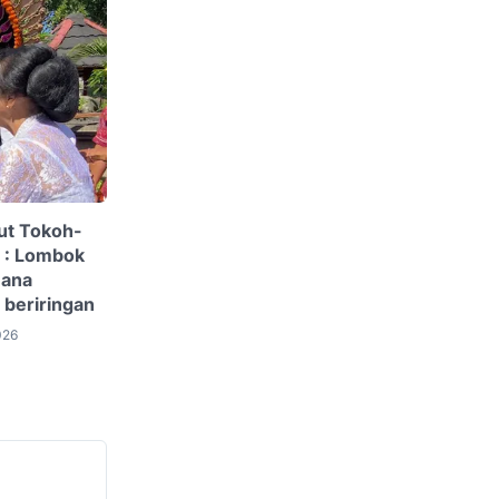
ut Tokoh-
 : Lombok
mana
 beriringan
026