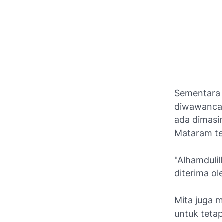
Sementara 
diwawancar
ada dimasi
Mataram tel
"Alhamduli
diterima ol
Mita juga 
untuk teta