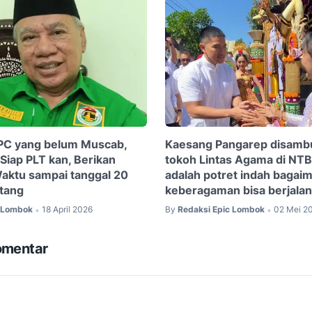
DPC yang belum Muscab,
Kaesang Pangarep disamb
 Siap PLT kan, Berikan
tokoh Lintas Agama di NTB
aktu sampai tanggal 20
adalah potret indah bagai
tang
keberagaman bisa berjalan
c Lombok
18 April 2026
By
Redaksi Epic Lombok
02 Mei 2
•
•
omentar