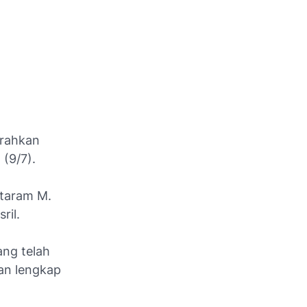
erahkan
(9/7).
ataram M.
ril.
ang telah
an lengkap