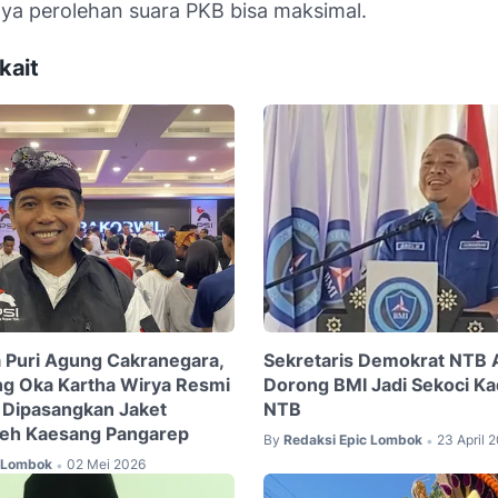
nya perolehan suara PKB bisa maksimal.
kait
 Puri Agung Cakranegara,
Sekretaris Demokrat NTB 
g Oka Kartha Wirya Resmi
Dorong BMI Jadi Sekoci Ka
 Dipasangkan Jaket
NTB
leh Kaesang Pangarep
By
Redaksi Epic Lombok
23 April 
•
c Lombok
02 Mei 2026
•