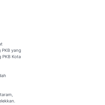
at
g PKB yang
g PKB Kota
dah
ataram,
elekkan.