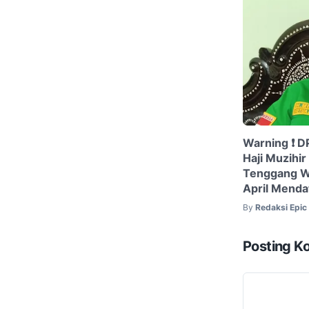
Warning ❗️ 
Haji Muzihir
Tenggang W
April Menda
By
Redaksi Epi
Posting K