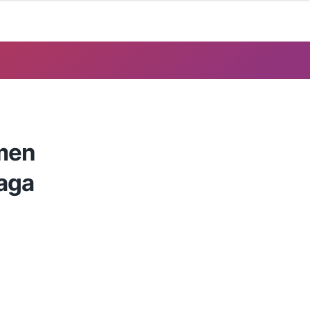
men
Jaga