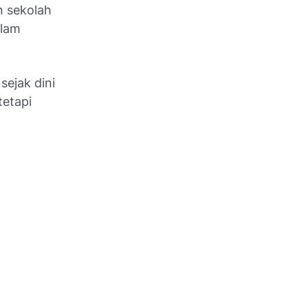
n sekolah
alam
sejak dini
etapi