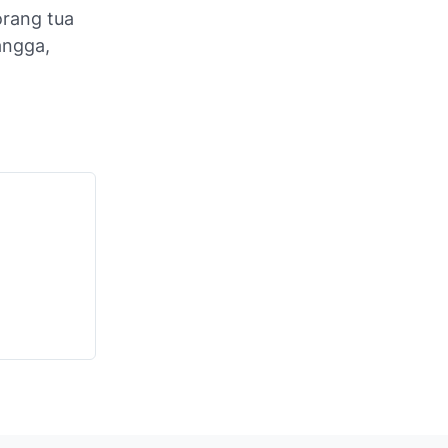
orang tua
angga,