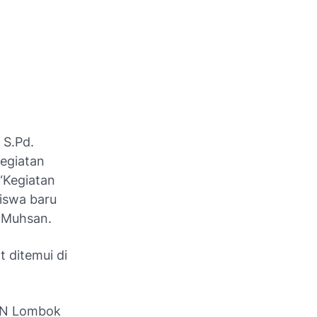
 S.Pd.
egiatan
 “Kegiatan
siswa baru
ta Muhsan.
 ditemui di
MAN Lombok