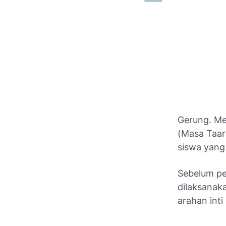
Gerung. M
(Masa Taar
siswa yang 
Sebelum pe
dilaksanak
arahan int