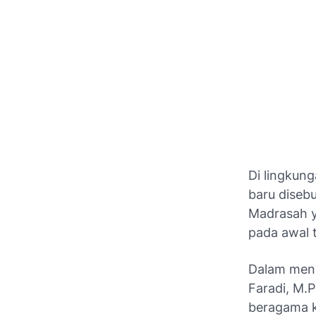
Di lingkun
baru diseb
Madrasah y
pada awal 
Dalam men
Faradi, M.
beragama k