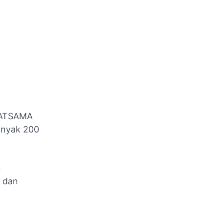
MATSAMA
anyak 200
u
 dan