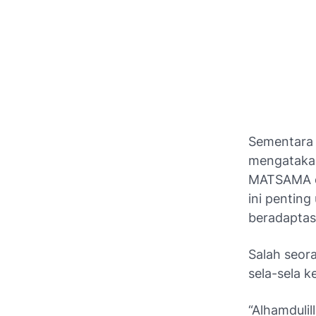
Sementara 
mengatakan
MATSAMA dig
ini penting
beradaptas
Salah seor
sela-sela
“Alhamduli