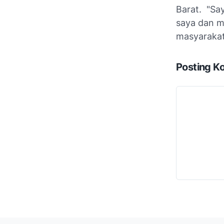
Barat. "Sa
saya dan me
masyarakat
Posting K