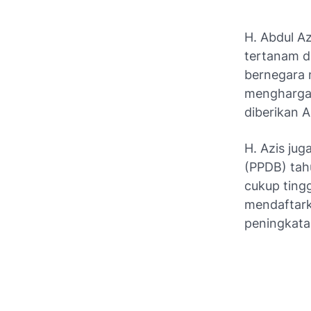
H. Abdul A
tertanam d
bernegara 
menghargai
diberikan 
H. Azis ju
(PPDB) tah
cukup tingg
mendaftark
peningkata