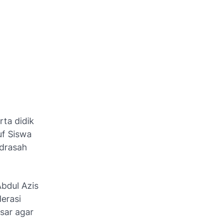
ta didik
f Siswa
drasah
bdul Azis
erasi
sar agar