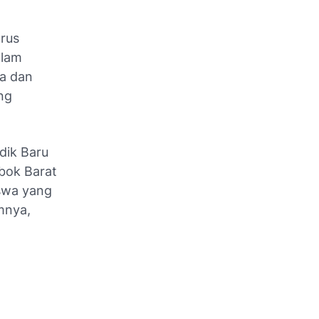
arus
alam
ya dan
ng
dik Baru
bok Barat
iswa yang
mnya,