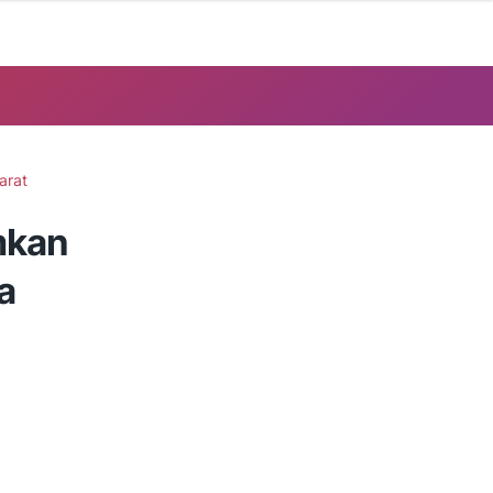
arat
mkan
a