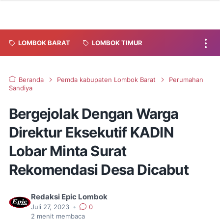
LOMBOK BARAT
LOMBOK TIMUR
Beranda
Pemda kabupaten Lombok Barat
Perumahan
Sandiya
Bergejolak Dengan Warga
Direktur Eksekutif KADIN
Lobar Minta Surat
Rekomendasi Desa Dicabut
Redaksi Epic Lombok
Juli 27, 2023
•
0
2
menit membaca