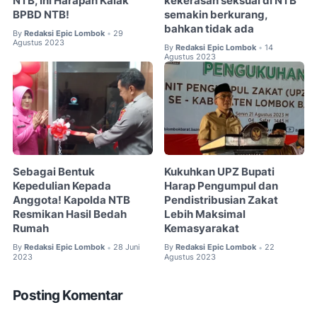
NTB, Ini Harapan Kalak
kekerasan seksual di NTB
BPBD NTB!
semakin berkurang,
bahkan tidak ada
By
Redaksi Epic Lombok
29
•
Agustus 2023
By
Redaksi Epic Lombok
14
•
Agustus 2023
Sebagai Bentuk
Kukuhkan UPZ Bupati
Kepedulian Kepada
Harap Pengumpul dan
Anggota! Kapolda NTB
Pendistribusian Zakat
Resmikan Hasil Bedah
Lebih Maksimal
Rumah
Kemasyarakat
By
Redaksi Epic Lombok
28 Juni
By
Redaksi Epic Lombok
22
•
•
2023
Agustus 2023
Posting Komentar