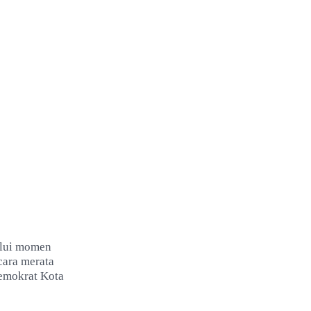
alui momen
cara merata
Demokrat Kota