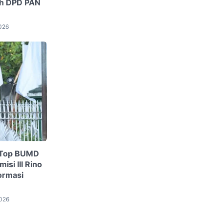
ah DPD PAN
2026
h Top BUMD
si III Rino
formasi
2026