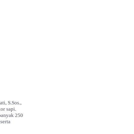
i, S.Sos.,
or sapi.
ebanyak 250
serta