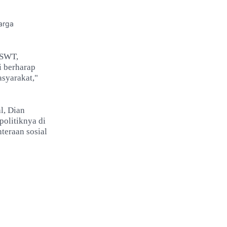
arga
 SWT,
i berharap
syarakat,"
l, Dian
politiknya di
teraan sosial