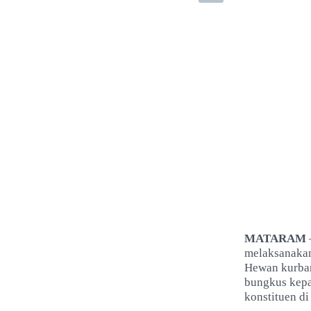
MATARAM
melaksanakan
Hewan kurban
bungkus kepa
konstituen di