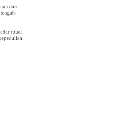
puan dari
 tengah-
dar ritual
kepedulian