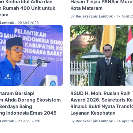
ari Kedua Idul Adha dan
Hasan Tinjau PANSar Mur
h Rumah 400 Unit untuk
Kota Mataram
aram
By
Redaksi Epic Lombok
17 April 
•
c Lombok
28 Mei 2026
•
taram Bersiap!
RSUD H. Moh. Ruslan Rai
m Ahda Dorong Ekosistem
Award 2026, Sekretaris Komi
Berdaya Saing
Rinaldi: Bukti Nyata Trans
g Indonesia Emas 2045
Layanan Kesehatan
c Lombok
23 April 2026
By
Redaksi Epic Lombok
14 April 
•
•