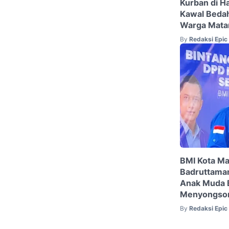
Kurban di H
Kawal Beda
Warga Mat
By
Redaksi Epi
BMI Kota Ma
Badruttama
Anak Muda 
Menyongson
By
Redaksi Epi