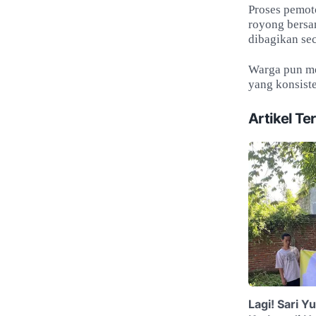
Proses pemot
royong bersa
dibagikan se
Warga pun me
yang konsist
Artikel Ter
Lagi! Sari Y