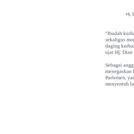
Hj.
"Ibadah kurba
sekaligus mo
daging kurba
ujar Hj. Dia
Sebagai angg
menegaskan b
Parlemen, ya
menyentuh la