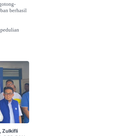
gotong-
ban berhasil
epedulian
Zulkifli