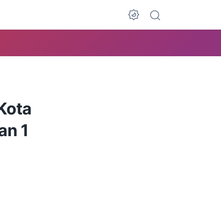
Dark Mode
Kota
an 1